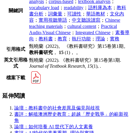
analysis
；
corpus-based
；
textbook analysis
；
vocabulary load
；
readability
；
語料庫為本
；
教科
關鍵詞
書分析
；
詞彙量
；
可讀性
；
華語教材
；
文化內
容
；
實用視聽華語
；
中文聽說讀寫
；
Chinese
teaching materials
；
cultural content
；
Practical
Audio-Visual Chinese
；
Integrated Chinese
；
素養導
向
；
教科書
；
教育
；
執行功能
；
理論
；
實務
甄曉蘭 (2022)。 《教科書研究》第15卷第1期。
引用格式
教科書研究
，
15
(1)， 。
英文引用格
甄曉蘭 (2022). 《教科書研究》第15卷第1期.
式
Journal of Textbook Research,
15
(1), .
檔案下載
延伸閱讀
論壇：教科書中的社會差異及偏見與歧視
書評：解殖澳洲歷史教育：超越「歷史戰爭」的嶄新視
角
論壇：如何培養 AI 世代下的人文素養
書評：AI時代的素養重塑─理論與實踐