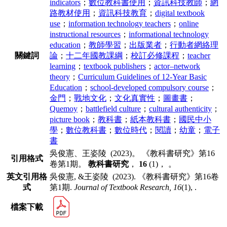
indicators
；
數位教科書使用
；
資訊科技教師
；
網
路教材使用
；
資訊科技教育
；
digital textbook
use
；
information technology teachers
；
online
instructional resources
；
informational technology
education
；
教師學習
；
出版業者
；
行動者網絡理
關鍵詞
論
；
十二年國教課綱
；
校訂必修課程
；
teacher
learning
；
textbook publishers
；
actor–network
theory
；
Curriculum Guidelines of 12-Year Basic
Education
；
school-developed compulsory course
；
金門
；
戰地文化
；
文化真實性
；
圖畫書
；
Quemoy
；
battlefield culture
；
cultural authenticity
；
picture book
；
教科書
；
紙本教科書
；
國民中小
學
；
數位教科書
；
數位時代
；
閱讀
；
幼童
；
電子
書
吳俊憲、王姿陵 (2023)。 《教科書研究》第16
引用格式
卷第1期。
教科書研究
，
16
(1)， 。
英文引用格
吳俊憲, &王姿陵 (2023). 《教科書研究》第16卷
式
第1期.
Journal of Textbook Research,
16
(1), .
檔案下載