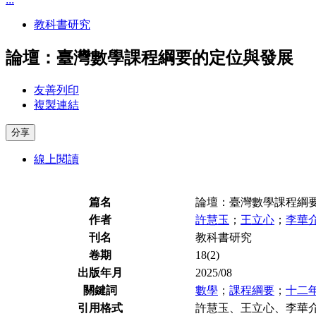
教科書研究
論壇：臺灣數學課程綱要的定位與發展
友善列印
複製連結
分享
線上閱讀
篇名
論壇：臺灣數學課程綱
作者
許慧玉
；
王立心
；
李華
刊名
教科書研究
卷期
18(2)
出版年月
2025/08
關鍵詞
數學
；
課程綱要
；
十二
引用格式
許慧玉、王立心、李華介