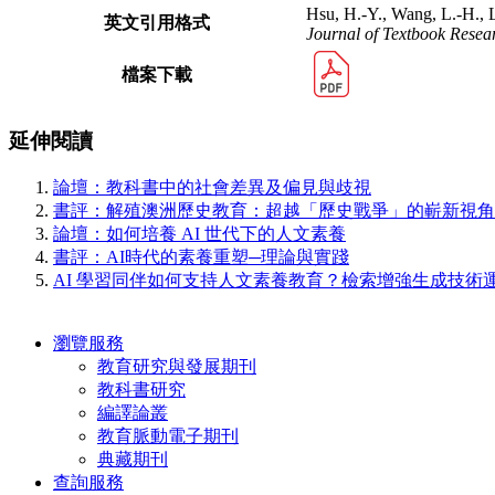
Hsu, H.-Y., Wang, L.-H., L
英文引用格式
Journal of Textbook Resea
檔案下載
延伸閱讀
論壇：教科書中的社會差異及偏見與歧視
書評：解殖澳洲歷史教育：超越「歷史戰爭」的嶄新視角
論壇：如何培養 AI 世代下的人文素養
書評：AI時代的素養重塑─理論與實踐
AI 學習同伴如何支持人文素養教育？檢索增強生成技
瀏覽服務
教育研究與發展期刊
教科書研究
編譯論叢
教育脈動電子期刊
典藏期刊
查詢服務