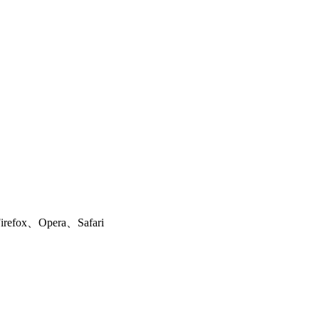
ox、Opera、Safari