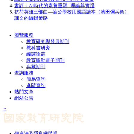
書評：AI時代的素養重塑─理論與實踐
抗荷英雄三部曲—論公學校用國語讀本〈濱田彌兵衛〉
課文的編輯策略
瀏覽服務
教育研究與發展期刊
教科書研究
編譯論叢
教育脈動電子期刊
典藏期刊
查詢服務
簡易查詢
進階查詢
熱門文章
網站公告
:::
個資法及隱私權聲明