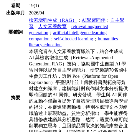
卷期
19(1)
出版年月
2026/04
檢索增強生成（RAG）
；
AI學習同伴
；
自主學
習
；
人文素養教育
；
retrieval-augmented
關鍵詞
generation
；
artificial intelligence learning
companion
；
self-directed learning
；
humanities
literacy education
本研究旨在人文素養教育脈絡下，結合生成式
AI 與檢索增強生成
（Retrieval-Augmented
Generation, RAG）技術，協助國中生自製 AI
學
習同伴以提升自主學習能力。研究邀請70名國中
生參與工作坊，透
過 Poe（Platform for Open
Exploration）平臺設計並上傳教科書與範
例等媒
材建立知識庫，建構能針對寫作與文本分析提供
即時回饋的
AI 同伴。研究發現，學生與 AI 同伴
摘要
的互動不僅顯著提升了自我管理
與目標導向學習
的得分，亦促進學習動機，特別在處理文本與組
織論
述上展現助益。質性分析指出，學生能獲得
具體修改建議與分析思
路；然而，過度依賴可能
削弱獨立思考，且回饋品質取決於知識庫整
合度
與提示詞精確度。結論證實 RAG 結合自製 AI