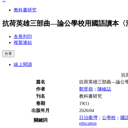
教科書研究
抗荷英雄三部曲—論公學校用國語讀本〈
友善列印
複製連結
分享
線上閱讀
抗
篇名
抗荷英雄三部曲—論公
作者
鄭昱蘋
；
陳峻誌
刊名
教科書研究
卷期
19(1)
出版年月
2026/04
日治臺灣
；
公學校
；
國
關鍵詞
education