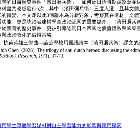
於臺灣的日荷衝突事件「濱田彌兵衛」，如何於
日治時期被改寫並
教科書共改版發行5次，其中
〈濱田彌兵衛〉三度入選，且其文體
式的轉變。本文
即以此3個版本為分析對象，考察其在選材、文體
遞
功能，更是統治者建構學童政治認同的重要媒介。〈濱田彌兵
生於臺灣的歷史事件，更被引導認同日本帝國之價值體系
與國民
造與政治教化的編輯策略。
26)。 抗荷英雄三部曲—論公學校用國語讀本〈濱田彌兵衛〉課文
 Chen (2026). The trilogy of anti-dutch heroes: discussing the editori
 Textbook Research,
19
(1), 37-73.
術運用學生專屬學習媒材對自主學習能力的影響與應用探索