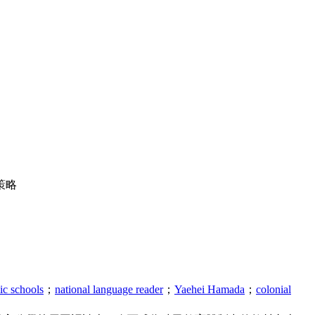
策略
ic schools
；
national language reader
；
Yaehei Hamada
；
colonial