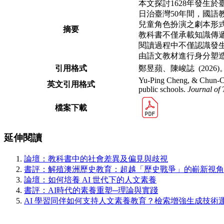
本文探討1628年發生
日治臺灣50年間，國語
兒童角色扮演之劇本形
摘要
教科書不僅承載知識傳
閱讀過程中
不僅認識發
由語文教材進行身分塑
引用格式
鄭昱蘋、陳峻誌 (20
Yu-Ping Cheng, & Chun-Chih
英文引用格式
public schools.
Journal of
檔案下載
延伸閱讀
論壇：教科書中的社會差異及偏見與歧視
書評：解殖澳洲歷史教育：超越「歷史戰爭」的嶄新視角
論壇：如何培養 AI 世代下的人文素養
書評：AI時代的素養重塑─理論與實踐
AI 學習同伴如何支持人文素養教育？檢索增強生成技