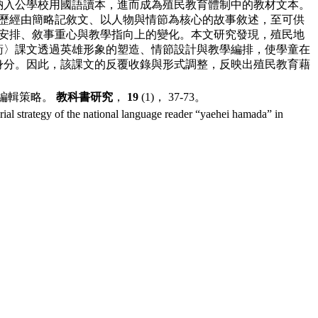
納入公學校用國語讀本，進而成為殖民教育體制
中的教材文本。
歷經由簡略記敘文、以人物與情
節為核心的故事敘述，至可供
安排、敘事重心與
教學指向上的變化。本文研究發現，殖民地
衛〉課
文透過英雄形象的塑造、情節設計與教學編排，使學童在
身分。因此，該課文的反覆收錄與形式調整，反映出殖民教育
藉
的編輯策略。
教科書研究
，
19
(1)， 37-73。
al strategy of the national language reader “yaehei hamada” in