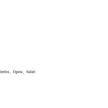
ox、Opera、Safari