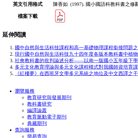
英文引用格式
陳香如 (1997). 國小國語科教科書之
檔案下載
延伸閱讀
國中自然與生活科技課程和高一基礎物理課程銜接問題之
現行國中自然與生活科技九十四年度各版本教科書中植物
社會教科書的批判論述分析——以南一版國小五年級下學
多元文化教育理論與多元文化課程模式對我國師資培育課
《紅樓夢》在西班牙文學多元系統之地位及中文西譯之干
瀏覽服務
教育研究與發展期刊
教科書研究
編譯論叢
教育脈動電子期刊
典藏期刊
查詢服務
簡易查詢