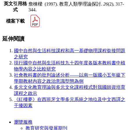
英文引用格
詹棟樑 (1997). 教育人類學理論探討.
26
(2), 317-
式
344.
檔案下載
延伸閱讀
國中自然與生活科技課程和高一基礎物理課程銜接問題
之研究
現行國中自然與生活科技九十四年度各版本教科書中植
物學內容之比較研究
社會教科書的批判論述分析——以南一版國小五年級下
學期教材內容之政治意識型態為例
多元文化教育理論與多元文化課程模式對我國師資培育
課程之啟示
《紅樓夢》在西班牙文學多元系統之地位及中文西譯之
干擾因素
瀏覽服務
教育研究與發展期刊