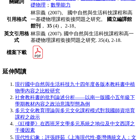
關鍵詞
礎物理
；
數學能力
林宗義 (2007)。 國中自然與生活科技課程和高
引用格式
一基礎物理課程銜接問題之研究。
國立編譯館
館刊
，
35
(4)， 2-18。
英文引用格
林宗義 (2007). 國中自然與生活科技課程和高一
式
基礎物理課程銜接問題之研究.
35
(4), 2-18.
檔案下載
延伸閱讀
現行國中自然與生活科技九十四年度各版本教科書中植
物學內容之比較研究
社會教科書的批判論述分析——以南一版國小五年級下
學期教材內容之政治意識型態為例
多元文化教育理論與多元文化課程模式對我國師資培育
課程之啟示
《紅樓夢》在西班牙文學多元系統之地位及中文西譯之
干擾因素
現代性幻象：評張靜茹《上海現代性‧臺灣傳統文人：文