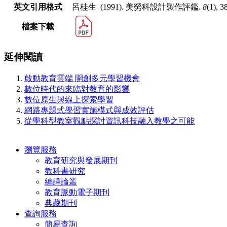
英文引用格式
呂桂生 (1991). 美勞科設計製作評鑑.
8
(1), 3
檔案下載
延伸閱讀
啟動教育雲端 開創多元學習機會
數位時代的來臨對教育的影響
數位原生與線上探索學習
網路專題式學習實施模式與成效評估
從學科型教室觀點探討資訊科技融入教學之可能
瀏覽服務
教育研究與發展期刊
教科書研究
編譯論叢
教育脈動電子期刊
典藏期刊
查詢服務
簡易查詢