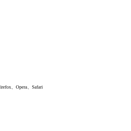
ox、Opera、Safari