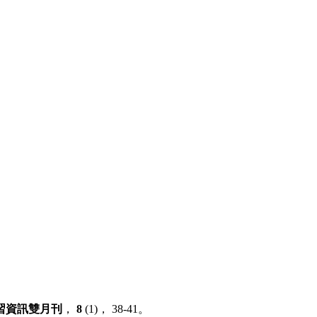
習資訊雙月刊
，
8
(1)， 38-41。