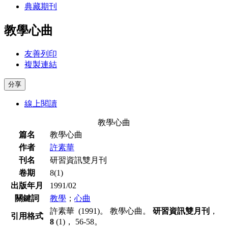
典藏期刊
教學心曲
友善列印
複製連結
分享
線上閱讀
教學心曲
篇名
教學心曲
作者
許素華
刊名
研習資訊雙月刊
卷期
8(1)
出版年月
1991/02
關鍵詞
教學
；
心曲
許素華 (1991)。 教學心曲。
研習資訊雙月刊
，
引用格式
8
(1)， 56-58。