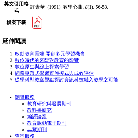
英文引用格
許素華 (1991). 教學心曲.
8
(1), 56-58.
式
檔案下載
延伸閱讀
啟動教育雲端 開創多元學習機會
數位時代的來臨對教育的影響
數位原生與線上探索學習
網路專題式學習實施模式與成效評估
從學科型教室觀點探討資訊科技融入教學之可能
瀏覽服務
教育研究與發展期刊
教科書研究
編譯論叢
教育脈動電子期刊
典藏期刊
查詢服務