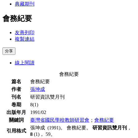
典藏期刊
會務紀要
友善列印
複製連結
分享
線上閱讀
會務紀要
篇名
會務紀要
作者
張坤成
刊名
研習資訊雙月刊
卷期
8(1)
出版年月
1991/02
關鍵詞
臺灣省國民學校教師研習會
；
會務紀要
張坤成 (1991)。 會務紀要。
研習資訊雙月刊
，
引用格式
8
(1)， 59。