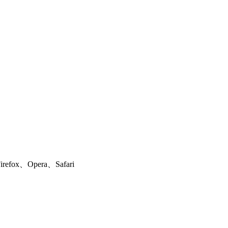
ox、Opera、Safari