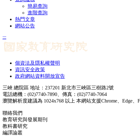
簡易查詢
進階查詢
熱門文章
網站公告
:::
個資法及隱私權聲明
資訊安全政策
政府網站資料開放宣告
三峽 總院區 地址：237201 新北市三峽區三樹路2號
電話總機：(02)7740-7890、傳真：(02)7740-7064
瀏覽解析度建議為 1024x768 以上 本網站支援Chrome、Edge、Firef
聯絡我們
教育研究與發展期刊
jerd@mail.naer.edu.tw
教科書研究
ej@mail.naer.edu.tw
編譯論叢
ctr@mail.naer.edu.tw