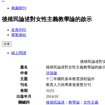
典藏期刊
後殖民論述對女性主義教學論的啟示
友善列印
複製連結
分享
線上閱讀
後殖民論述對
篇名
後殖民論述對女性主義教學論的啟
作者
洪瑞璇
主題
十二年國民基本教育課程協作
刊名
教育人力與專業發展雙月刊
卷期
31(5)
出版年月
2014/10
關鍵詞
後殖民論述
；
教學論
；
女性主義