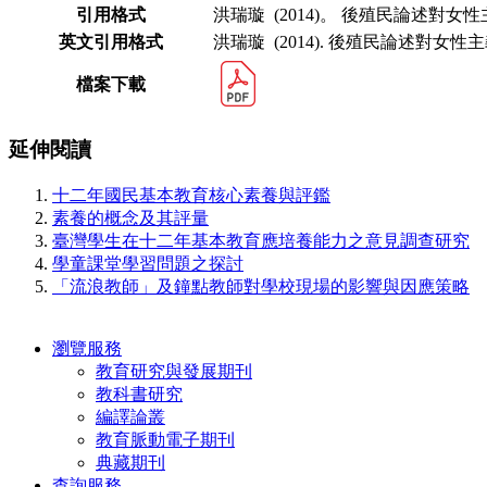
引用格式
洪瑞璇 (2014)。 後殖民論述對
英文引用格式
洪瑞璇 (2014). 後殖民論述對女
檔案下載
延伸閱讀
十二年國民基本教育核心素養與評鑑
素養的概念及其評量
臺灣學生在十二年基本教育應培養能力之意見調查研究
學童課堂學習問題之探討
「流浪教師」及鐘點教師對學校現場的影響與因應策略
瀏覽服務
教育研究與發展期刊
教科書研究
編譯論叢
教育脈動電子期刊
典藏期刊
查詢服務