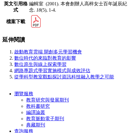
英文引用格
編輯室 (2001). 本會創辦人高梓女士百年誕辰紀
式
念.
18
(5), 1-4.
檔案下載
延伸閱讀
啟動教育雲端 開創多元學習機會
數位時代的來臨對教育的影響
數位原生與線上探索學習
網路專題式學習實施模式與成效評估
從學科型教室觀點探討資訊科技融入教學之可能
瀏覽服務
教育研究與發展期刊
教科書研究
編譯論叢
教育脈動電子期刊
典藏期刊
查詢服務