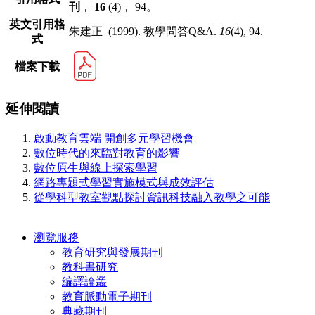
刊
，
16
(4)， 94。
英文引用格
朱建正 (1999). 教學問答Q&A.
16
(4), 94.
式
檔案下載
延伸閱讀
啟動教育雲端 開創多元學習機會
數位時代的來臨對教育的影響
數位原生與線上探索學習
網路專題式學習實施模式與成效評估
從學科型教室觀點探討資訊科技融入教學之可能
瀏覽服務
教育研究與發展期刊
教科書研究
編譯論叢
教育脈動電子期刊
典藏期刊