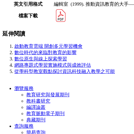
英文引用格式
編輯室 (1999). 推動資訊教育的大
檔案下載
延伸閱讀
啟動教育雲端 開創多元學習機會
數位時代的來臨對教育的影響
數位原生與線上探索學習
網路專題式學習實施模式與成效評估
從學科型教室觀點探討資訊科技融入教學之可能
瀏覽服務
教育研究與發展期刊
教科書研究
編譯論叢
教育脈動電子期刊
典藏期刊
查詢服務
簡易查詢