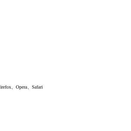
ox、Opera、Safari