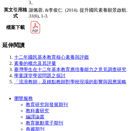
3。
英文引用格
謝佩蓉, &李俊仁 (2014). 提升國民素養願景啟航.
式
31
(6), 1-3.
檔案下載
延伸閱讀
十二年國民基本教育核心素養與評鑑
素養的概念及其評量
臺灣學生在十二年基本教育應培養能力之意見調查研究
學童課堂學習問題之探討
「流浪教師」及鐘點教師對學校現場的影響與因應策略
瀏覽服務
教育研究與發展期刊
教科書研究
編譯論叢
教育脈動電子期刊
典藏期刊