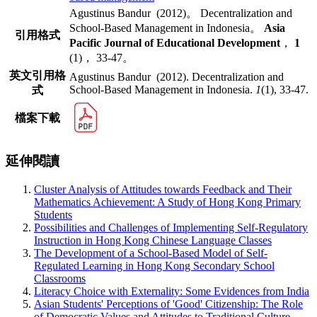
Agustinus Bandur (2012)。 Decentralization and
School-Based Management in Indonesia。
Asia
引用格式
Pacific Journal of Educational Development
，
1
(1)， 33-47。
英文引用格
Agustinus Bandur (2012). Decentralization and
School-Based Management in Indonesia.
1
(1), 33-47.
式
檔案下載
延伸閱讀
Cluster Analysis of Attitudes towards Feedback and Their
Mathematics Achievement: A Study of Hong Kong Primary
Students
Possibilities and Challenges of Implementing Self-Regulatory
Instruction in Hong Kong Chinese Language Classes
The Development of a School-Based Model of Self-
Regulated Learning in Hong Kong Secondary School
Classrooms
Literacy Choice with Externality: Some Evidences from India
Asian Students' Perceptions of 'Good' Citizenship: The Role
of Democratic Values and Attitudes to Traditional Culture