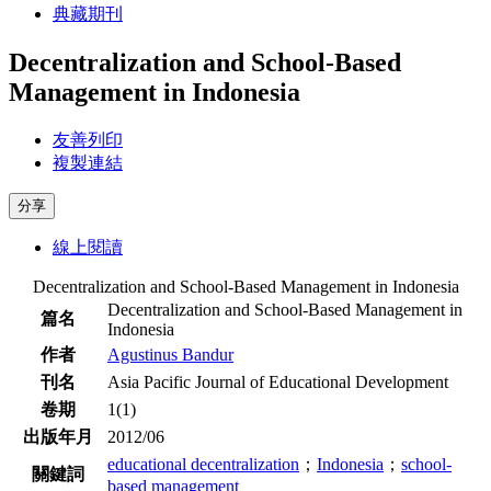
典藏期刊
Decentralization and School-Based
Management in Indonesia
友善列印
複製連結
分享
線上閱讀
Decentralization and School-Based Management in Indonesia
Decentralization and School-Based Management in
篇名
Indonesia
作者
Agustinus Bandur
刊名
Asia Pacific Journal of Educational Development
卷期
1(1)
出版年月
2012/06
educational decentralization
；
Indonesia
；
school-
關鍵詞
based management