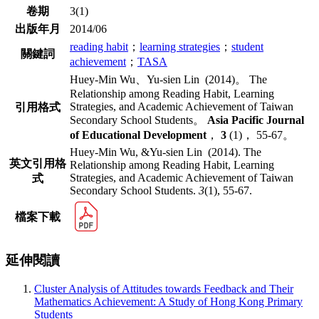
卷期
3(1)
出版年月
2014/06
reading habit
；
learning strategies
；
student
關鍵詞
achievement
；
TASA
Huey-Min Wu、Yu-sien Lin (2014)。 The
Relationship among Reading Habit, Learning
Strategies, and Academic Achievement of Taiwan
引用格式
Secondary School Students。
Asia Pacific Journal
of Educational Development
，
3
(1)， 55-67。
Huey-Min Wu, &Yu-sien Lin (2014). The
英文引用格
Relationship among Reading Habit, Learning
Strategies, and Academic Achievement of Taiwan
式
Secondary School Students.
3
(1), 55-67.
檔案下載
延伸閱讀
Cluster Analysis of Attitudes towards Feedback and Their
Mathematics Achievement: A Study of Hong Kong Primary
Students