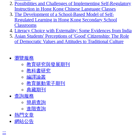
Possibilities and Challenges of Implementing Self-Regulatory
Instruction in Hong Kong Chinese Language Classes
The Development of a School-Based Model of Self-
Regulated Learning in Hong Kong Secondary School
Classrooms
Literacy Choice with Externality: Some Evidences from India
Asian Students' Perceptions of 'Good' Citizenship: The Role
of Democratic Values and Attitudes to Traditional Culture
瀏覽服務
教育研究與發展期刊
教科書研究
編譯論叢
教育脈動電子期刊
典藏期刊
查詢服務
簡易查詢
進階查詢
熱門文章
網站公告
:::