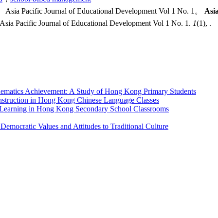
Pacific Journal of Educational Development Vol 1 No. 1。
Asi
acific Journal of Educational Development Vol 1 No. 1.
1
(1), .
thematics Achievement: A Study of Hong Kong Primary Students
 Instruction in Hong Kong Chinese Language Classes
 Learning in Hong Kong Secondary School Classrooms
 Democratic Values and Attitudes to Traditional Culture