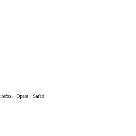
ox、Opera、Safari