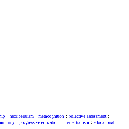
hip
；
neoliberalism
；
metacognition
；
reflective assessment
；
ommunity
；
progressive education
；
Herbartianism
；
educational