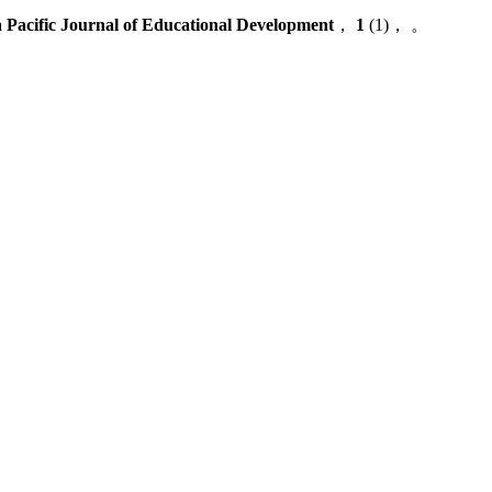
a Pacific Journal of Educational Development
，
1
(1)， 。