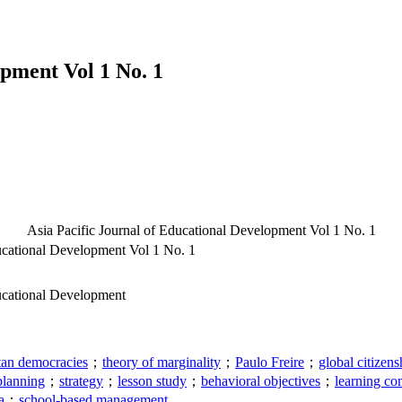
opment Vol 1 No. 1
Asia Pacific Journal of Educational Development Vol 1 No. 1
ducational Development Vol 1 No. 1
ducational Development
tan democracies
；
theory of marginality
；
Paulo Freire
；
global citizens
planning
；
strategy
；
lesson study
；
behavioral objectives
；
learning c
a
；
school-based management