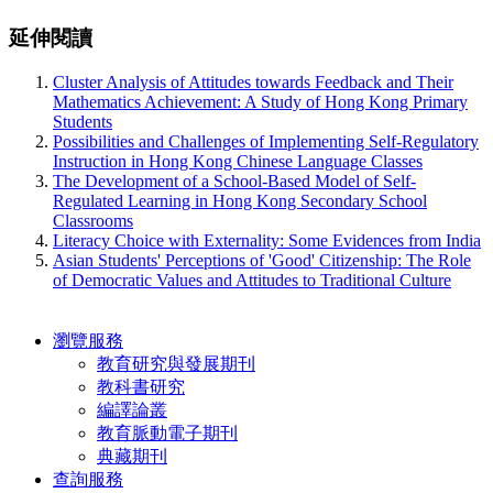
延伸閱讀
Cluster Analysis of Attitudes towards Feedback and Their
Mathematics Achievement: A Study of Hong Kong Primary
Students
Possibilities and Challenges of Implementing Self-Regulatory
Instruction in Hong Kong Chinese Language Classes
The Development of a School-Based Model of Self-
Regulated Learning in Hong Kong Secondary School
Classrooms
Literacy Choice with Externality: Some Evidences from India
Asian Students' Perceptions of 'Good' Citizenship: The Role
of Democratic Values and Attitudes to Traditional Culture
瀏覽服務
教育研究與發展期刊
教科書研究
編譯論叢
教育脈動電子期刊
典藏期刊
查詢服務