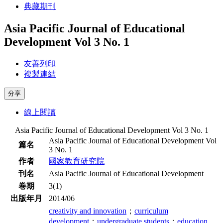
典藏期刊
Asia Pacific Journal of Educational
Development Vol 3 No. 1
友善列印
複製連結
分享
線上閱讀
Asia Pacific Journal of Educational Development Vol 3 No. 1
Asia Pacific Journal of Educational Development Vol
篇名
3 No. 1
作者
國家教育研究院
刊名
Asia Pacific Journal of Educational Development
卷期
3(1)
出版年月
2014/06
creativity and innovation
；
curriculum
development
；
undergraduate students
；
education