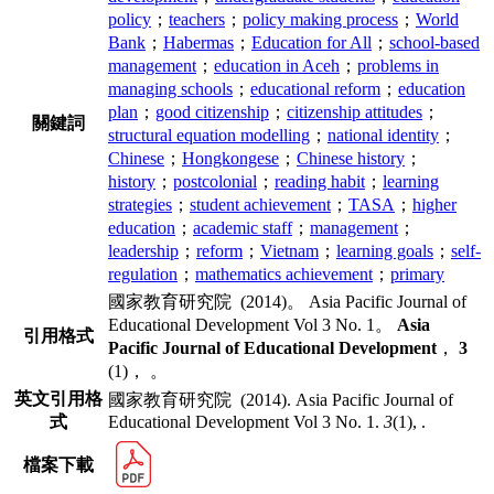
policy
；
teachers
；
policy making process
；
World
Bank
；
Habermas
；
Education for All
；
school-based
management
；
education in Aceh
；
problems in
managing schools
；
educational reform
；
education
plan
；
good citizenship
；
citizenship attitudes
；
關鍵詞
structural equation modelling
；
national identity
；
Chinese
；
Hongkongese
；
Chinese history
；
history
；
postcolonial
；
reading habit
；
learning
strategies
；
student achievement
；
TASA
；
higher
education
；
academic staff
；
management
；
leadership
；
reform
；
Vietnam
；
learning goals
；
self-
regulation
；
mathematics achievement
；
primary
國家教育研究院 (2014)。 Asia Pacific Journal of
Educational Development Vol 3 No. 1。
Asia
引用格式
Pacific Journal of Educational Development
，
3
(1)， 。
英文引用格
國家教育研究院 (2014). Asia Pacific Journal of
式
Educational Development Vol 3 No. 1.
3
(1), .
檔案下載