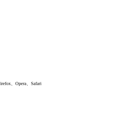
ox、Opera、Safari