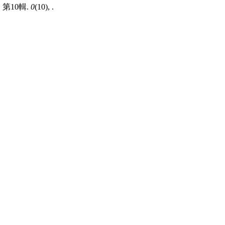
第10輯.
0
(10), .