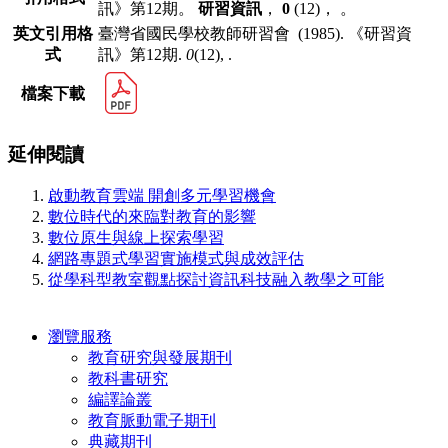
訊》第12期。
研習資訊
，
0
(12)， 。
英文引用格
臺灣省國民學校教師研習會 (1985). 《研習資
式
訊》第12期.
0
(12), .
檔案下載
延伸閱讀
啟動教育雲端 開創多元學習機會
數位時代的來臨對教育的影響
數位原生與線上探索學習
網路專題式學習實施模式與成效評估
從學科型教室觀點探討資訊科技融入教學之可能
瀏覽服務
教育研究與發展期刊
教科書研究
編譯論叢
教育脈動電子期刊
典藏期刊