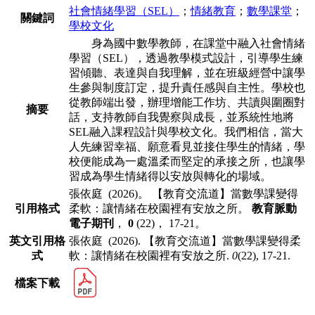
社會情緒學習（SEL）
；
情緒教育
；
數學課堂
；
關鍵詞
學校文化
⾝為國中數學教師，在課堂中融入社會情緒
學習（SEL），透過教學模式設
計，引導學⽣練
習傾聽、表達與⾃我理解，並在班級經營中讓學
⽣參與制度訂
定，提升責任感與⾃主性。學校也
從教師端出發，辦理增能⼯作坊、共讀與圍圈
對
摘要
話，⽀持教師⾃我覺察與成⻑，並系統性地將
SEL融入課程設計與學校文化。我
們相信，當⼤
⼈先練習幸福、願意看⾒並接住學⽣的情緒，學
校便能成為⼀處溫
柔⽽堅定的承接之所，也讓學
習成為學⽣情緒得以安放與轉化的場域。
張依庭 (2026)。 【教育交流道】當數學課變得
引用格式
柔軟：讓情緒在校園裡有安放之所。
教育脈動
電子期刊
，
0
(22)， 17-21。
英文引用格
張依庭 (2026). 【教育交流道】當數學課變得柔
式
軟：讓情緒在校園裡有安放之所.
0
(22), 17-21.
檔案下載