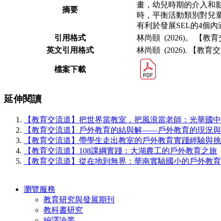
畫，幼兒時
期的介入和
摘要
時，平衡活動類別對兒
有利於發展SEL的4個
引用格式
林尚頤 (2026)。 
英文引用格式
林尚頤 (2026). 【
檔案下載
延伸閱讀
【教育交流道】把世界當教室，把風浪當老師：光華國中
【教育交流道】⼾外教育的結與解——⼾外教育的現況與
【教育交流道】帶學⽣⾛出教室的⼾外教育實踐經驗與挑
【教育交流道】108課綱實踐：⼤湖農⼯的⼾外教育之旅
【教育交流道】從在地到無界：華南實驗國⼩的⼾外教育
瀏覽服務
教育研究與發展期刊
教科書研究
編譯論叢