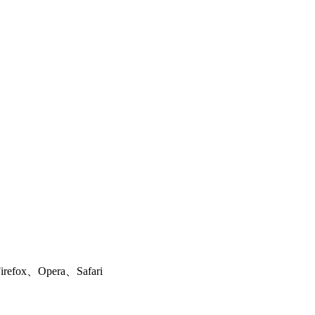
ox、Opera、Safari