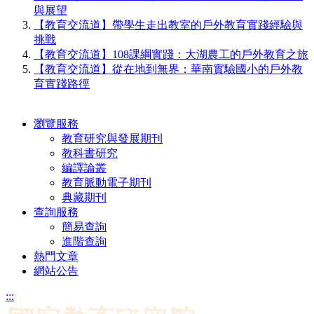
與展望
【教育交流道】帶學⽣⾛出教室的⼾外教育實踐經驗與
挑戰
【教育交流道】108課綱實踐：⼤湖農⼯的⼾外教育之旅
【教育交流道】從在地到無界：華南實驗國⼩的⼾外教
育實踐路徑
瀏覽服務
教育研究與發展期刊
教科書研究
編譯論叢
教育脈動電子期刊
典藏期刊
查詢服務
簡易查詢
進階查詢
熱門文章
網站公告
:::