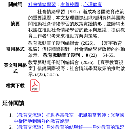
關鍵詞
社會情緒學習
；
友善校園
；
⼼理健康
社會情緒學習（SEL）漸成為各國教育政策
的重要議題，本文整理國際組織相
關資料與國際
摘要
間推動社會情緒學習的政策實踐情形，並歸納出
我國在推動社會情
緒學習的啟⽰與建議，提供教
育⼯作者思考未來推動⽅向與策略。
教育脈動電⼦期刊編輯會 (2026)。 【寰宇教育
引用格式
視窗】借鏡國際視野：社會情緒學習政策的推動
啟⽰。
教育脈動電子期刊
，
0
(22)， 54-55。
教育脈動電⼦期刊編輯會 (2026). 【寰宇教育視
英文引用格
窗】借鏡國際視野：社會情緒學習政策的推動啟
式
⽰.
0
(22), 54-55.
檔案下載
延伸閱讀
【教育交流道】把世界當教室，把風浪當老師：光華國
中從陸地到海洋的教育蛻變
【教育交流道】⼾外教育的結與解——⼾外教育的現況