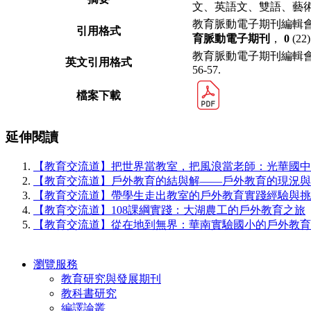
文、英語文、
雙語、藝
教育脈動電⼦期刊編輯會
引用格式
育脈動電子期刊
，
0
(22
教育脈動電⼦期刊編輯會
英文引用格式
56-57.
檔案下載
延伸閱讀
【教育交流道】把世界當教室，把風浪當老師：光華國中
【教育交流道】⼾外教育的結與解——⼾外教育的現況與
【教育交流道】帶學⽣⾛出教室的⼾外教育實踐經驗與挑
【教育交流道】108課綱實踐：⼤湖農⼯的⼾外教育之旅
【教育交流道】從在地到無界：華南實驗國⼩的⼾外教育
瀏覽服務
教育研究與發展期刊
教科書研究
編譯論叢