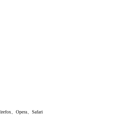
ox、Opera、Safari