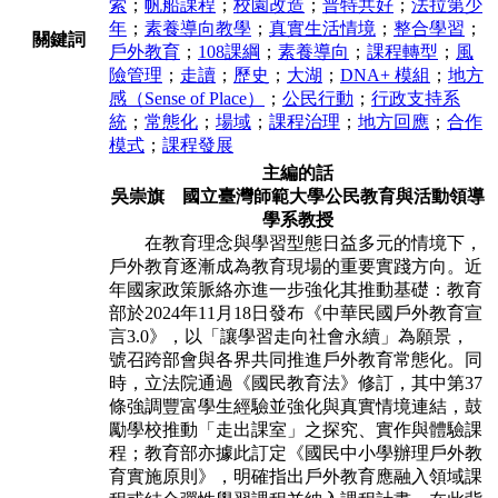
索
；
帆船課程
；
校園改造
；
普特共好
；
法拉第少
年
；
素養導向教學
；
真實⽣活情境
；
整合學習
；
關鍵詞
⼾外教育
；
108課綱
；
素養導向
；
課程轉型
；
風
險管理
；
⾛讀
；
歷史
；
⼤湖
；
DNA+ 模組
；
地⽅
感（Sense of Place）
；
公⺠⾏動
；
⾏政⽀持系
統
；
常態化
；
場域
；
課程治理
；
地⽅回應
；
合作
模式
；
課程發展
主編的話
吳崇旗 國立臺灣師範⼤學公⺠教育與活動領導
學系教授
在教育理念與學習型態⽇益多元的情境下，
⼾外教育逐漸成為教育現場的重
要實踐⽅向。近
年國家政策脈絡亦進⼀步強化其推動基礎：教育
部於2024年11⽉
18⽇發布《中華⺠國⼾外教育宣
⾔3.0》，以「讓學習⾛向社會永續」為願景，
號
召跨部會與各界共同推進⼾外教育常態化。同
時，立法院通過《國⺠教育法》修
訂，其中第37
條強調豐富學⽣經驗並強化與真實情境連結，⿎
勵學校推動「⾛出
課室」之探究、實作與體驗課
程；教育部亦據此訂定《國⺠中⼩學辦理⼾外教
育
實施原則》，明確指出⼾外教育應融入領域課