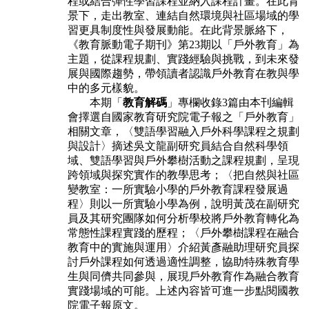
程或結合彈性學習課程並納入課程
計畫。在此背
景下，⾛出教室、連結⾃然環境與社區場域的學
習更具制度性與發
展動能。在此背景脈絡下，
《教育脈動電⼦期刊》第23期以「⼾外教育」為
主
題，從課程規劃、實踐經驗與挑戰，到未來發
展與國際趨勢，帶領讀者認識⼾外
教育在教與學
中的多元樣貌。
本期「
教育解碼
」專欄收錄3篇由本刊編輯
會擇選⾃國家教育研究院電⼦報之
「⼾外教育」
相關文章，〈雙語學習融入⼾外科學課程之規劃
與設計〉摘述吳文
龍副研究員結合⾃然科學領
域、雙語學習與⼾外攀樹活動之課程規劃，呈現
跨領
域與探究實作的教學思考；〈把⾃然與社區
變教室：⼀所實驗⼩學的⼾外教育課
程發展過
程〉則以⼀所實驗⼩學為例，說明黃茂在副研究
員及其研究團隊如何分
析學校將⼾外教育轉化為
常態性課程實踐的歷程；〈⼾外攀樹課程在融合
教育中
的實施與運⽤〉介紹黃彥融助理研究員探
討⼾外課程如何透過適性調整，協助特
殊教育學
⽣與同儕共同參與，展現⼾外教育作為融合教育
實踐場域的可能。上述
內容皆可進⼀步點閱國教
院電⼦報原文。