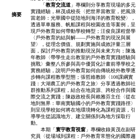
「
教育交流道
」專欄則分享教育現場的多元
實踐經驗，林茂成校⻑〈把世界
當教室，把風浪
摘要
當老師：光華國中從陸地到海洋的教育蛻變〉，
透過單⾞服務、
帆船課程與校園改造等案例，呈
現⼾外教育如何帶動學校轉型；汪俊良課程督學
〈⼾外教育的結與解——⼾外教育的現況與展
望〉，從理念價值、規劃實施與成
效評量三層
⾯，探討⼾外教育的推動現況與未來⽅向；陳逸
年教師〈帶學⽣⾛出
教室的⼾外教育實踐經驗與
挑戰〉彙整八所參與⾼中優質化計畫前導學校之
實務
經驗，說明⼾外教育如何由傳統校外教學逐
步轉向課程教學型態；張哲維教師
〈108課綱實
踐：⼤湖農⼯的⼾外教育之旅〉分享透過教師社
群推動系列課程，結
合在地資源、跨校合作與國
際交流之實踐；陳啟政校⻑與賴雅芬主任〈從在
地到
無界：華南實驗國⼩的⼾外教育實踐路徑〉
則呈現學校如何將在地環境轉化為課
程資源，引
導學⽣從認識地⽅、建立關係到為地⽅採取⾏
動。
本期「
寰宇教育視窗
」專欄收錄黃茂在副研
究員〈從場域到課程：⼾外教育
常態化的國際趨