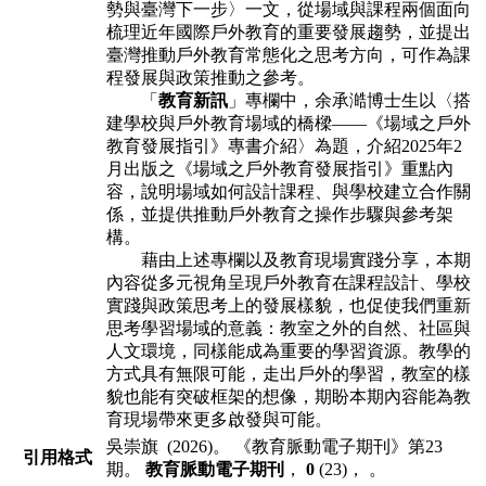
勢與臺灣下⼀步〉⼀文，從場域與課程兩個⾯向
梳理近年國際⼾
外教育的重要發展趨勢，並提出
臺灣推動⼾外教育常態化之思考⽅向，可作為課
程發展與政策推動之參考。
「
教育新訊
」專欄中，余承澔博⼠⽣以〈搭
建學校與⼾外教育場域的橋樑
——《場域之⼾外
教育發展指引》專書介紹〉為題，介紹2025年2
⽉出版之《場
域之⼾外教育發展指引》重點內
容，說明場域如何設計課程、與學校建立合作關
係，並提供推動⼾外教育之操作步驟與參考架
構。
藉由上述專欄以及教育現場實踐分享，本期
內容從多元視⾓呈現⼾外教育在
課程設計、學校
實踐與政策思考上的發展樣貌，也促使我們重新
思考學習場域的
意義：教室之外的⾃然、社區與
⼈文環境，同樣能成為重要的學習資源。教學的
⽅式具有無限可能，⾛出⼾外的學習，教室的樣
貌也能有突破框架的想像，期盼
本期內容能為教
育現場帶來更多啟發與可能。
吳崇旗 (2026)。 《教育脈動電子期刊》第23
引用格式
期。
教育脈動電子期刊
，
0
(23)， 。