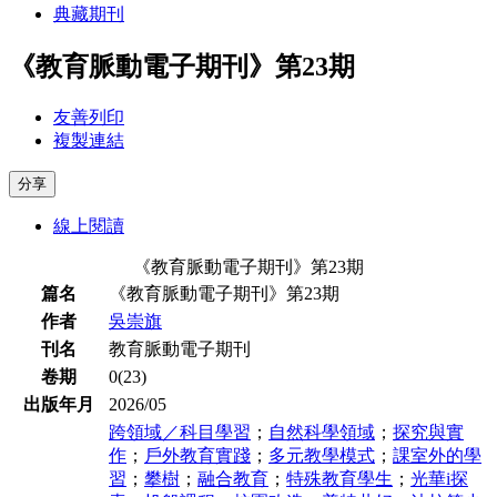
典藏期刊
《教育脈動電子期刊》第23期
友善列印
複製連結
分享
線上閱讀
《教育脈動電子期刊》第23期
篇名
《教育脈動電子期刊》第23期
作者
吳崇旗
刊名
教育脈動電子期刊
卷期
0(23)
出版年月
2026/05
跨領域／科⽬學習
；
⾃然科學領域
；
探究與實
作
；
⼾外教育實踐
；
多元教學模式
；
課室外的學
習
；
攀樹
；
融合教育
；
特殊教育學⽣
；
光華i探