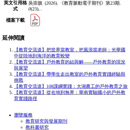
英文引用格
吳崇旗 (2026). 《教育脈動電子期刊》第23期.
式
0
(23), .
檔案下載
延伸閱讀
【教育交流道】把世界當教室，把風浪當老師：光華國
中從陸地到海洋的教育蛻變
【教育交流道】⼾外教育的結與解——⼾外教育的現況
與展望
【教育交流道】帶學⽣⾛出教室的⼾外教育實踐經驗與
挑戰
【教育交流道】108課綱實踐：⼤湖農⼯的⼾外教育之旅
【教育交流道】從在地到無界：華南實驗國⼩的⼾外教
育實踐路徑
瀏覽服務
教育研究與發展期刊
教科書研究