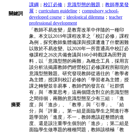
課綱
；
校訂必修
；
意識型態的難題
；
教師專業發
展
；
curriculum guideline
；
compulsory school-
關鍵詞
developed course
；
ideological dilemma
；
teacher
professional development
「教師不易改變」是教育改革中伴隨的一種印
象。本文以2019年課程改革之「校訂必修」課程
為例，探究教師集體備課與授課遭逢了什麼困難
以致於不易改變。以2020年一所普通高中校訂必
修課程之26次共備會議與160小時觀課為田野資
料，以「意識型態的兩難」為概念工具，採用言
談分析法揭露教師們經營校訂必修課程所顯現的
意識型態難題。研究發現教師從過往的「教學者
為主體」授課到校訂必修的「學習者為主體」授
課之轉變並非易事，教師們的發言在「社群慣
有」與「專業思考」這兩個隱含對立的意識型態
之間徘徊，兩難的意識型態至少有三組：「進
摘要
度」與「進步」、「教導」與「引導」、「給
分」與「評量」。第一組是面臨學生之間進行專
題學習的「進度」不一，教師應該趕整體的進
度、還是該注重學生個別的「進步」；第二組是
面臨學生做專題的種種問題，教師該積極「教