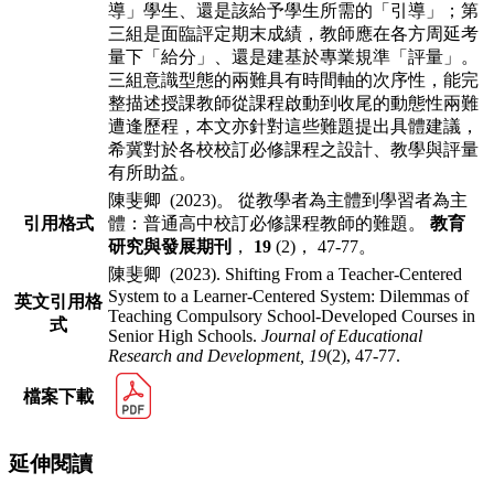
導」學生、還是該給予學生所需的「引導」；第
三組是面臨評定期末成績，教師應在各方周延考
量下「給分」、還是建基於專業規準「評量」。
三組意識型態的兩難具有時間軸的次序性，能完
整描述授課教師從課程啟動到收尾的動態性兩難
遭逢歷程，本文亦針對這些難題提出具體建議，
希冀對於各校校訂必修課程之設計、教學與評量
有所助益。
陳斐卿 (2023)。 從教學者為主體到學習者為主
引用格式
體：普通高中校訂必修課程教師的難題。
教育
研究與發展期刊
，
19
(2)， 47-77。
陳斐卿 (2023). Shifting From a Teacher-Centered
System to a Learner-Centered System: Dilemmas of
英文引用格
Teaching Compulsory School-Developed Courses in
式
Senior High Schools.
Journal of Educational
Research and Development,
19
(2), 47-77.
檔案下載
延伸閱讀