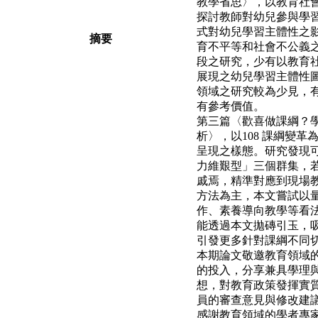
教學省思〉，以教育社
探討教師對幼兒參與學
式對幼兒學習主體性之
摘要
育不平等和社會不公義
段之研究，少有以教育
展現之幼兒學習主體性
領域之研究較為少見，
有參考價值。
第三篇〈歡喜做課綱？
析〉，以108 課綱變
呈現之樣態。研究發現
力維艱型」三個群集，
戚焉，精準對應到現場教
方法為主，本文嘗試以
作、素養導向教學等看
能透過本文拋磚引玉，
引發更多針對課綱不同
本期論文敬邀教育領域
的投入，分享兼具學理
想，對教育政策發揮實
員的審查意見與修改建
感謝教育領域的學者專