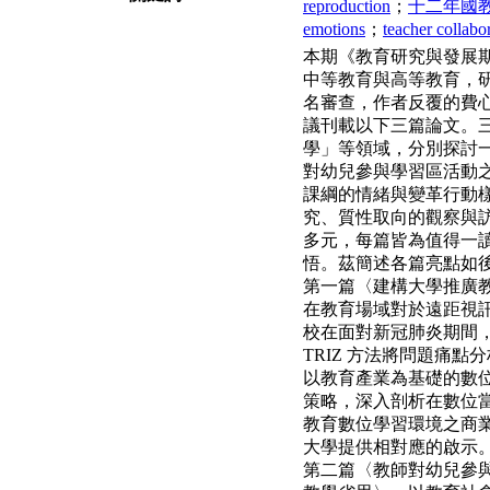
reproduction
；
十二年國
emotions
；
teacher collabo
本期《教育研究與發展
中等教育與高等教育，
名審查，作者反覆的費
議刊載以下三篇論文。
學」等領域，分別探討
對幼兒參與學習區活動
課綱的情緒與變革行動
究、質性取向的觀察與
多元，每篇皆為值得一
悟。茲簡述各篇亮點如
第一篇〈建構大學推廣教育
在教育場域對於遠距視
校在面對新冠肺炎期間
TRIZ 方法將問題痛
以教育產業為基礎的數
策略，深入剖析在數位
教育數位學習環境之商
大學提供相對應的啟示
第二篇〈教師對幼兒參