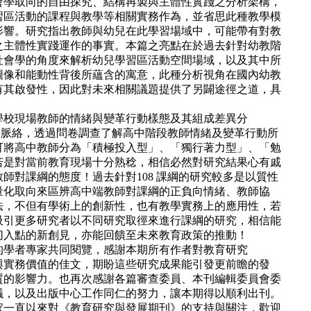
會學取向的自由探究、結構再製與主體性實踐之分析架構，
習區活動的課程與教學等相關實務作為，並省思此種教學模
影響。研究指出教師與幼兒在此學習場域中，可能帶有對教
之主體性實踐運作的事實。本篇之亮點在於過去針對幼教階
社會學的角度來解析幼兒學習區活動空間場域，以及其中所
圖像和能動性背後所蘊含的寓意，此種分析視角在國內幼教
有其啟發性，因此對未來相關議題提供了另闢途徑之道，具
學校現場教師的情緒與變革行動樣態及其組成差異分
革為脈絡，透過問卷調查了解高中階段教師情緒及變革行動所
可將高中教師分為「積極投入型」、「獨行著力型」、「勉
若是對當前教育現場十分熟稔，相信必然對研究結果心有戚
師對課綱的態度！過去針對108 課綱的研究較多是以質性
量化取向來區辨高中端教師對課綱的正負向情緒、教師協
法，不但有學術上的創新性，也有教學實務上的應用性，若
吸引更多研究者以不同研究取徑來進行課綱的研究，相信能
切入點的新創見，亦能回饋至未來教育政策的推動！
的學者專家共同閱覽，感謝本期所有作者對教育研究
與實務價值的佳文，期盼這些研究成果能引發更前瞻的發
質的影響力。也再次感謝各篇審查委員、本刊編輯委員會委
議，以及出版中心工作同仁的努力，讓本期得以順利出刊。
家一直以來對《教育研究與發展期刊》的支持與關注，歡迎