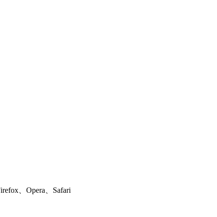
ox、Opera、Safari