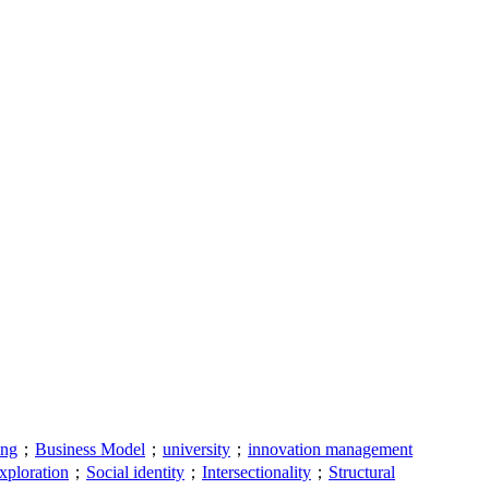
ing
；
Business Model
；
university
；
innovation management
xploration
；
Social identity
；
Intersectionality
；
Structural