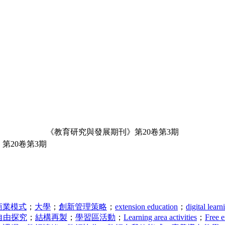
《教育研究與發展期刊》第20卷第3期
第20卷第3期
商業模式
；
大學
；
創新管理策略
；
extension education
；
digital learn
自由探究
；
結構再製
；
學習區活動
；
Learning area activities
；
Free e