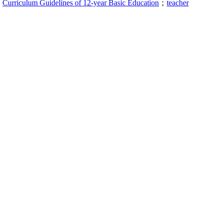
；
Curriculum Guidelines of 12-year Basic Education
；
teacher