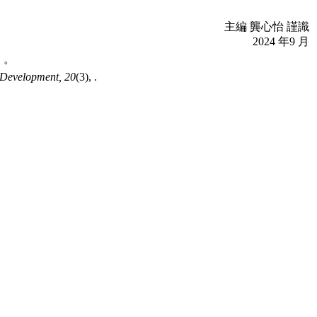
主編 龔心怡 謹識
2024 年9 月
， 。
d Development,
20
(3), .