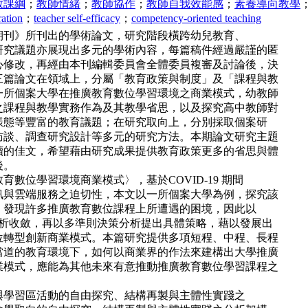
教課綱
；
教師情緒
；
教師協作
；
教師自我效能感
；
素養導向教學
ration
；
teacher self-efficacy
；
competency-oriented teaching
期刊》所刊出的學術論文，研究階段橫跨幼兒教育、
研究議題亦展現出多元的學術內容，每篇稿件經過嚴謹的匿
心修改，再經由本刊編輯委員會全體委員複審及討論後，決
三篇論文在領域上，分屬「教育政策與制度」及「課程與教
一所個案大學在推廣教育數位學習環境之商業模式，幼教師
之課程與教學實務作為及其教學省思，以及探究高中教師對
樣態等豐富的教育議題；在研究取向上，分別採取個案研
訪談、調查研究設計等多元的研究方法。本期論文研究主題
讀的佳文，希望藉由研究成果提供教育政策更多的省思與體
後。
數位學習環境商業模式〉，基於COVID-19 期間
訊與雲端服務之迫切性，本文以一所個案大學為例，探究該
，發現許多推廣教育數位課程上所遭遇的困境，因此以
點分析收斂，再以多準則決策分析提出具體策略，藉以發展出
位轉型創新商業模式。本篇研究提供多項短程、中程、長程
當道的教育環境下，如何以商業界的作法來建構出大學推廣
業模式，應能為其他未來有意推動推廣教育數位學習課程之
。
與學習區活動的自由探究、結構再製與主體性實踐之