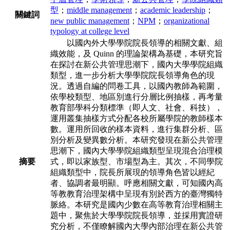
型
；
middle management
；
academic leadership
；
關鍵詞
new public management
；
NPM
；
organizational
typology at college level
以國內外大學學院院長領導的相關文獻、組
織效能，及 Quinn 的理論架構為基礎，
本研究旨
在探討在新公共管理思潮下，國內大學學院組織
類型，進一步分析大學學院
院長領導角色的現
況。透過自編的問卷工具，以國內教師為範圍，
依學校類型、地區
別進行分層比例抽樣，再考量
教育部學科分類標準（即人文、社會、科技），
運用叢
集抽樣方式分配各校所屬學院的教師樣本
數。運用所回收的樣本資料，進行集群分析、
區
別分析及變異數分析。本研究發現在新公共管理
思潮下，國內大學學院組織類型呈
現混合治理模
摘要
式，即以家族型、市場型為主。其次，不同學院
組織類型中，院長所展
現的領導角色皆以經紀
者、協調者最明顯。呼應相關文獻，可知國內高
等教教育治理
架構中呈現有別於西方的臺灣獨特
脈絡。本研究是國內少數在高等教育治理相關主
題
中，聚焦於大學學院院長領導，並採用實證研
究分析，不僅瞭解國內大學內部治理在
新公共管