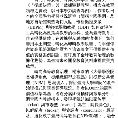
《「循證決策」與「數據驅動教學」概念在教育
領域之實踐：以日本學力調查為例》，作者以日
本的全國學力學習狀況調查（簡稱全國學調）及
地方自治體調查為切入點，剖析循證決策
（EBPM）與數據驅動教學（DDI）如何從評估
工具轉化為政策與教學的槓桿，並為臺灣教育工
作者提供借鏡：在數據與AI蓬勃的浪潮下，如何
善用本土調查，轉化為即時教學改善，而非僅停
留於高風險測驗的壓力？這篇論文不僅提供有價
值的實務案例討論，更呼應了全球教育治理的數
據化趨勢，為臺灣未來開發教育資料庫提供寶貴
啟示。
轉向高等教育治理，楊家瑜的《大學學院院
長領導角色：從組織類型之觀點》則從新公共管
理（NPM）思潮切入，探討臺灣大學學院的混合
治理模式與院長領導現況。作者以Quinn的競爭
價值框架為基，透過分層比例抽樣與叢集分析，
調查國內教師樣本，發現學院組織以家族型
（clan）與市場型（market）為主，院長角色則
以經紀者（broker）與協調者（coordinator）最顯
著。這反映了臺灣高等教育在NPM影響下，融合