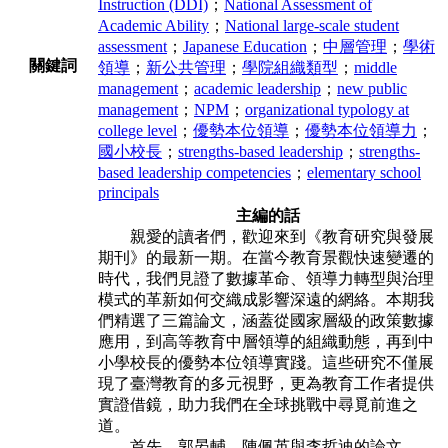
Instruction (DDI)
；
National Assessment of
Academic Ability
；
National large-scale student
assessment
；
Japanese Education
；
中層管理
；
學術
關鍵詞
領導
；
新公共管理
；
學院組織類型
；
middle
management
；
academic leadership
；
new public
management
；
NPM
；
organizational typology at
college level
；
優勢本位領導
；
優勢本位領導力
；
國小校長
；
strengths-based leadership
；
strengths-
based leadership competencies
；
elementary school
principals
主編的話
親愛的讀者們，歡迎來到《教育研究與發展
期刊》的最新一期。在當今教育景觀快速變遷的
時代，我們見證了數據革命、領導力轉型與治理
模式的革新如何交織成影響深遠的網絡。本期我
們精選了三篇論文，涵蓋從國家層級的政策數據
應用，到高等教育中層領導的組織動態，再到中
小學校長的優勢本位領導實踐。這些研究不僅展
現了臺灣教育的多元視野，更為教育工作者提供
實證借鏡，助力我們在全球挑戰中尋覓前進之
道。
首先，郭晏輔、陳佩英與李哲迪的論文