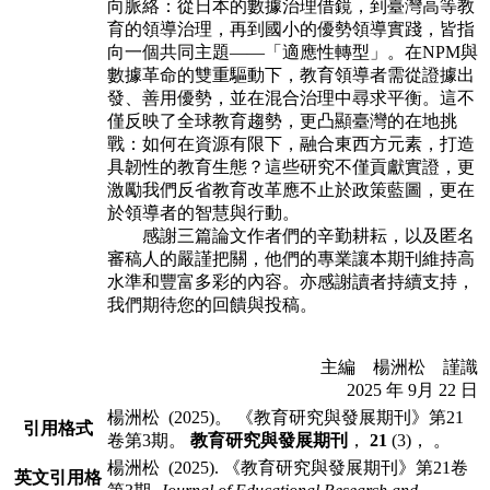
向脈絡：從日本的數據治理借鏡，到臺灣高等教
育的領導治理，再到國小的優勢領導實踐，皆指
向一個共同主題——「適應性轉型」。在NPM與
數據革命的雙重驅動下，教育領導者需從證據出
發、善用優勢，並在混合治理中尋求平衡。這不
僅反映了全球教育趨勢，更凸顯臺灣的在地挑
戰：如何在資源有限下，融合東西方元素，打造
具韌性的教育生態？這些研究不僅貢獻實證，更
激勵我們反省教育改革應不止於政策藍圖，更在
於領導者的智慧與行動。
感謝三篇論文作者們的辛勤耕耘，以及匿名
審稿人的嚴謹把關，他們的專業讓本期刊維持高
水準和豐富多彩的內容。亦感謝讀者持續支持，
我們期待您的回饋與投稿。
主編 楊洲松 謹識
2025 年 9月 22 日
楊洲松 (2025)。 《教育研究與發展期刊》第21
引用格式
卷第3期。
教育研究與發展期刊
，
21
(3)， 。
楊洲松 (2025). 《教育研究與發展期刊》第21卷
英文引用格