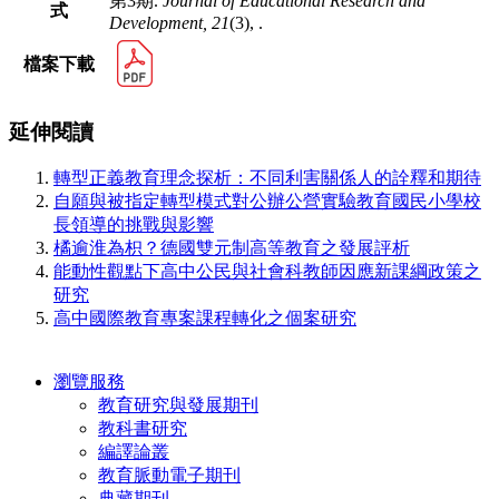
第3期.
Journal of Educational Research and
式
Development,
21
(3), .
檔案下載
延伸閱讀
轉型正義教育理念探析：不同利害關係人的詮釋和期待
自願與被指定轉型模式對公辦公營實驗教育國民小學校
長領導的挑戰與影響
橘逾淮為枳？德國雙元制高等教育之發展評析
能動性觀點下高中公民與社會科教師因應新課綱政策之
研究
高中國際教育專案課程轉化之個案研究
瀏覽服務
教育研究與發展期刊
教科書研究
編譯論叢
教育脈動電子期刊
典藏期刊