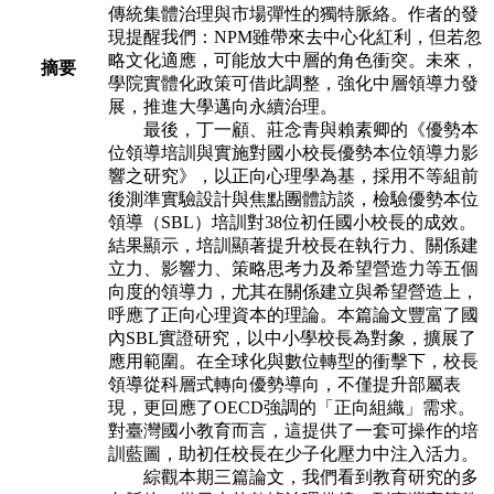
傳統集體治理與市場彈性的獨特脈絡。作者的發
現提醒我們：NPM雖帶來去中心化紅利，但若忽
略文化適應，可能放大中層的角色衝突。未來，
摘要
學院實體化政策可借此調整，強化中層領導力發
展，推進大學邁向永續治理。
最後，丁一顧、莊念青與賴素卿的《優勢本
位領導培訓與實施對國小校長優勢本位領導力影
響之研究》，以正向心理學為基，採用不等組前
後測準實驗設計與焦點團體訪談，檢驗優勢本位
領導（SBL）培訓對38位初任國小校長的成效。
結果顯示，培訓顯著提升校長在執行力、關係建
立力、影響力、策略思考力及希望營造力等五個
向度的領導力，尤其在關係建立與希望營造上，
呼應了正向心理資本的理論。本篇論文豐富了國
內SBL實證研究，以中小學校長為對象，擴展了
應用範圍。在全球化與數位轉型的衝擊下，校長
領導從科層式轉向優勢導向，不僅提升部屬表
現，更回應了OECD強調的「正向組織」需求。
對臺灣國小教育而言，這提供了一套可操作的培
訓藍圖，助初任校長在少子化壓力中注入活力。
綜觀本期三篇論文，我們看到教育研究的多