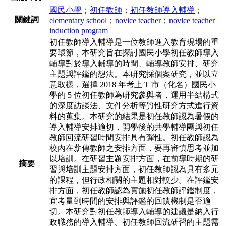
國民小學
；
初任教師
；
初任教師導入輔導
；
關鍵詞
elementary school
；
novice teacher
；
novice teacher
induction program
初任教師導入輔導是一位教師進入教育現場的重
要環節，本研究旨在探討國民小學初任教師導入
輔導對於導入輔導的時間、輔導教師安排、研究
主題與評鑑的想法。本研究採個案研究，並以立
意取樣，選擇 2018 年考上 T 市（化名）國民小
學的 5 位初任教師為研究參與者，運用半結構式
的深度訪談法、文件分析等質性研究方式進行資
料的蒐集。本研究的結果是初任教師認為暑假的
導入輔導安排適切，開學後的共學輔導團與初任
教師回流研習時間安排具有彈性。初任教師認為
校內在薪傳教師之安排方面，要再審慎思考並加
以培訓。在研習主題安排方面，在前導時期的研
摘要
習與培訓主題安排方面，初任教師認為具有多元
的課程，但行政相關的主題相對較少。在評鑑安
排方面，初任教師認為實施初任教師評鑑制度，
宜考量到時間的安排與評鑑的回饋機制是否適
切。本研究對初任教師導入輔導的建議是納入行
政職務的導入輔導、初任教師回流研習的主題需