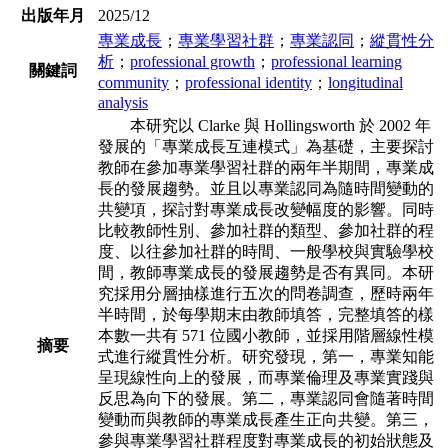
出版年月
2025/12
專業成長
；
專業學習社群
；
專業認同
；
縱貫性分
析
；
professional growth
；
professional learning
關鍵詞
community
；
professional identity
；
longitudinal
analysis
本研究以 Clarke 與 Hollingsworth 於 2002 年
發展的「專業成長互連模式」為基礎，
主要探討
教師在參加專業學習社群的兩年半期間，專業成
長的發展趨勢。並且以專業
認同為隨時間變動的
共變項，探討對專業成長改變幅度的影響。同時
比較教師性別、
參加社群的類型、參加社群的程
度、以往參加社群的時間、一般學校與實驗學校
間，
教師專業成長的發展趨勢是否有異同。本研
究採用分層抽樣進行五次的問卷調查，歷
時兩年
半時間，於每學期末由教師填答，完整填答的樣
本數一共有 571 位國小教師，
並採用階層線性模
摘要
式進行縱貫性分析。研究發現，第一，專業知能
呈現線性向上的發
展，而專業倫理及專業實踐與
反思為向下的發展。第二，專業認同會隨著時間
變動而
與教師的專業成長產生正向共變。第三，
參與專業學習社群程度對專業成長的初始狀
態及