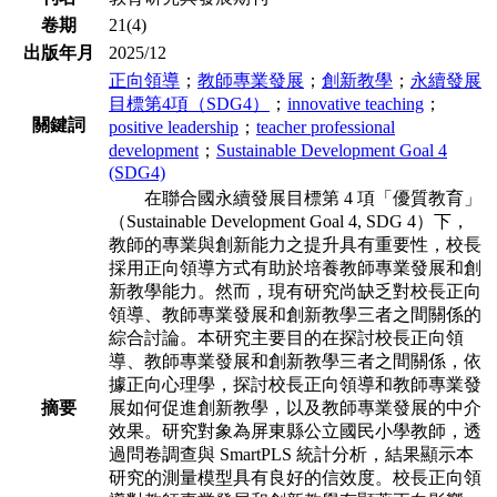
卷期
21(4)
出版年月
2025/12
正向領導
；
教師專業發展
；
創新教學
；
永續發展
目標第4項（SDG4）
；
innovative teaching
；
關鍵詞
positive leadership
；
teacher professional
development
；
Sustainable Development Goal 4
(SDG4)
在聯合國永續發展目標第 4 項「優質教育」
（Sustainable Development Goal 4,
SDG 4）下，
教師的專業與創新能力之提升具有重要性，校長
採用正向領導方式有
助於培養教師專業發展和創
新教學能力。然而，現有研究尚缺乏對校長正向
領導、
教師專業發展和創新教學三者之間關係的
綜合討論。本研究主要目的在探討校長正
向領
導、教師專業發展和創新教學三者之間關係，依
據正向心理學，探討校長正向
領導和教師專業發
摘要
展如何促進創新教學，以及教師專業發展的中介
效果。研究對象
為屏東縣公立國民小學教師，透
過問卷調查與 SmartPLS 統計分析，結果顯示本
研
究的測量模型具有良好的信效度。校長正向領