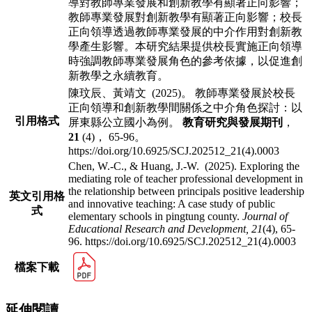
導對教師專業發展和創新教學有顯著
正向影響；
教師專業發展對創新教學有顯著正向影響；校長
正向領導透過教師專業
發展的中介作用對創新教
學產生影響。本研究結果提供校長實施正向領導
時強調教
師專業發展角色的參考依據，以促進創
新教學之永續教育。
陳玟辰、黃靖文 (2025)。 教師專業發展於校長
正向領導和創新教學間關係之中介角色探討：以
引用格式
屏東縣公立國小為例。
教育研究與發展期刊
，
21
(4)， 65-96。
https://doi.org/10.6925/SCJ.202512_21(4).0003
Chen, W.-C., & Huang, J.-W. (2025). Exploring the
mediating role of teacher professional development in
the relationship between principals positive leadership
英文引用格
and innovative teaching: A case study of public
式
elementary schools in pingtung county.
Journal of
Educational Research and Development,
21
(4), 65-
96. https://doi.org/10.6925/SCJ.202512_21(4).0003
檔案下載
延伸閱讀