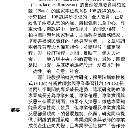
（Jean-Jacques Rousseau）的自然發展教育與柏拉
圖（Plato）的國家本位教育對 108 課綱的啟示。
研究指出，108 課綱所提倡的「全人教育」正是
蘊含了兩者思想的內涵。盧梭強調兒童中心、尊
重天性，與課綱中「適性揚才」的理念相符；而
柏拉圖則聚焦國家利益，主張教育應服務國家，
培養善盡國民責任的「終身學習者」。文章強調
兩者教育理念具備互補性，並體現於「部定課
程」與「校訂課程」之間，反映了「個人與社
會」、「地方與中央」的教育張力。最終，目標
是以「自愛」為基礎的課程設計，培養具理性
「德性」的「公意」社會。
蕭佳純教授的縱貫性研究，採用階層線性模
式 (HLM) 分析教師參與專業學習社群 (PLCs) 長
達兩年半期間的專業成長趨勢。這項研究將教師
專業成長分為專業知能、專業倫理、專業實踐與
反思三個重要構面。結果令人深思：雖然專業知
能呈現線性向上發展，但專業倫理及專業實踐與
摘要
反思卻呈現向下的發展趨勢。然而，研究同時提
供了關鍵的實踐策略：專業認同會與教師的專業
成長產生正向共變，且專業學習社群中「合作分