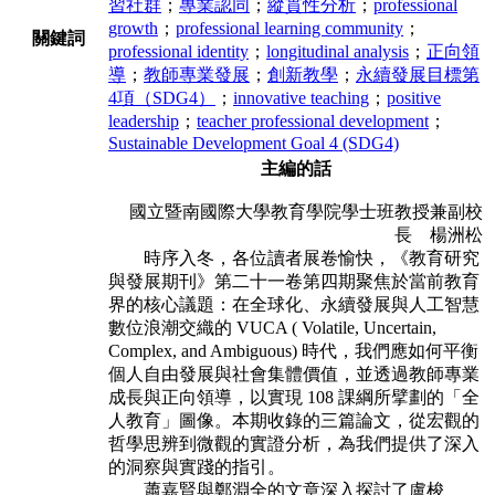
習社群
；
專業認同
；
縱貫性分析
；
professional
growth
；
professional learning community
；
關鍵詞
professional identity
；
longitudinal analysis
；
正向領
導
；
教師專業發展
；
創新教學
；
永續發展目標第
4項（SDG4）
；
innovative teaching
；
positive
leadership
；
teacher professional development
；
Sustainable Development Goal 4 (SDG4)
主編的話
國立暨南國際大學教育學院學士班教授兼副校
長 楊洲松
時序入冬，各位讀者展卷愉快，《教育研究
與發展期刊》第二十一卷第四期聚焦於當前教育
界的核心議題：在全球化、永續發展與人工智慧
數位浪潮交織的 VUCA ( Volatile, Uncertain,
Complex, and Ambiguous) 時代，我們應如何平衡
個人自由發展與社會集體價值，並透過教師專業
成長與正向領導，以實現 108 課綱所擘劃的「全
人教育」圖像。本期收錄的三篇論文，從宏觀的
哲學思辨到微觀的實證分析，為我們提供了深入
的洞察與實踐的指引。
蕭嘉賢與鄭淵全的文章深入探討了盧梭