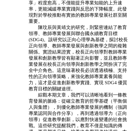
享」程度愈高，不僅能提升專業知能的上升速
率，更能減緩專業實踐與反思的下降幅度。此發
現對於學校推動有實效的教師專業發展社群至關
重要。
陳玟辰與黃靖文的研究，則緊密連結了教育
領導、教師專業發展與聯合國永續教育目標
(SDG4)。該研究以正向心理學為基礎，探討校長
正向領導、教師專業發展與創新教學之間的複雜
關係。實證結果證實，校長正向領導對教師專業
發展和創新教學皆有顯著正向影響，並且教師專
業發展在校長正向領導與創新教學之間扮演了完
全中介角色。這意味著校長必須透過積極、支持
性的正向領導策略，來強化教師專業素養與能
力，這才是促進創新教學實踐、實現 SDG4 優質
教育目標的關鍵途徑。
綜觀本期文章，我們可以清晰地看到一條教
育發展的脈絡：從確立教育的哲學基礎（平衡個
人與集體），到優化教師專業發展的機制（強調
專業認同與合作分享），再到透過領導力（正向
領導）促進教學創新，以應對快速變遷的社會挑
戰。這些研究提醒我們，教育不僅是知識的傳