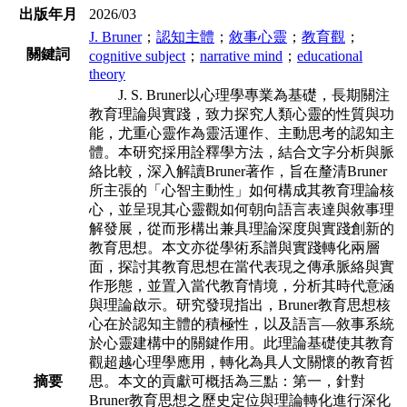
出版年月
2026/03
J. Bruner
；
認知主體
；
敘事心靈
；
教育觀
；
關鍵詞
cognitive subject
；
narrative mind
；
educational
theory
J. S. Bruner以心理學專業為基礎，長期關注
教育理論與實踐，致力探究人類心
靈的性質與功
能，尤重心靈作為靈活運作、主動思考的認知主
體。本研究採用詮釋
學方法，結合文字分析與脈
絡比較，深入解讀Bruner著作，旨在釐清Bruner
所主
張的「心智主動性」如何構成其教育理論核
心，並呈現其心靈觀如何朝向語言表達
與敘事理
解發展，從而形構出兼具理論深度與實踐創新的
教育思想。本文亦從學術
系譜與實踐轉化兩層
面，探討其教育思想在當代表現之傳承脈絡與實
作形態，並置
入當代教育情境，分析其時代意涵
與理論啟示。研究發現指出，Bruner教育思想核
心在於認知主體的積極性，以及語言—敘事系統
於心靈建構中的關鍵作用。此理論
基礎使其教育
觀超越心理學應用，轉化為具人文關懷的教育哲
摘要
思。本文的貢獻可概
括為三點：第一，針對
Bruner教育思想之歷史定位與理論轉化進行深化