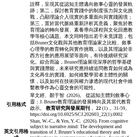
詮釋，呈
現其從認知主體邁向敘事心靈的發展軌
跡；第二，探討教育實踐中的制度張力與文
化挑
戰，凸顯理論介入現實的多重面向與實踐困境；
第三，置於當代脈絡重新評析
其意義，聚焦於教
育理論的轉向發展、素養導向課程與文化回應教
學等核心議題。
本文同時指出若干未竟課題，包
括Bruner文化觀與其他教育理論家之比較、敘事
心理學的教育轉化與實作挑戰，以及其理論於非
西方社會的應用展望等面向，有待
後續研究深
化。綜合而論，Bruner理論展現深厚的哲學基礎
與實踐潛能，未來研究
應持續追問教育如何成為
文化再生的實踐、如何維繫學習者主體性的關
懷，以及如
何在技術與權力滲透的現代社會中維
繫教學作為心靈交會的可能性。
單文經、顏于智 (2026)。 從認知主體到敘事心
靈：J. Bruner教育理論的發展轉向及其當代教育
引用格式
啟示。
教育研究與發展期刊
，
22
(1)， 31-59。
https://doi.org/10.6925/SCJ.202603_22(1).0002
Shan, W.-C., & Yen, Y.-C. (2026). From cognitive
subject to narrative mind: The development and
英文引用格
transition of J. Bruner’s educational theory and its