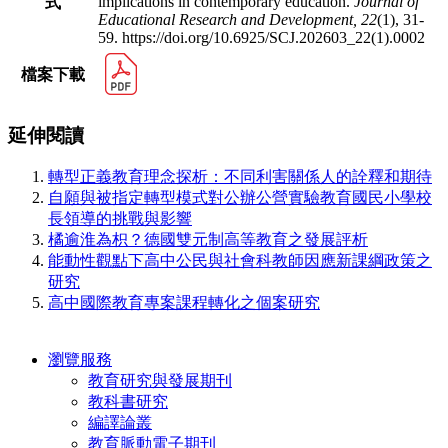
implications in contemporary education.
Journal of
式
Educational Research and Development,
22
(1), 31-
59. https://doi.org/10.6925/SCJ.202603_22(1).0002
檔案下載
延伸閱讀
轉型正義教育理念探析：不同利害關係人的詮釋和期待
自願與被指定轉型模式對公辦公營實驗教育國民小學校
長領導的挑戰與影響
橘逾淮為枳？德國雙元制高等教育之發展評析
能動性觀點下高中公民與社會科教師因應新課綱政策之
研究
高中國際教育專案課程轉化之個案研究
瀏覽服務
教育研究與發展期刊
教科書研究
編譯論叢
教育脈動電子期刊