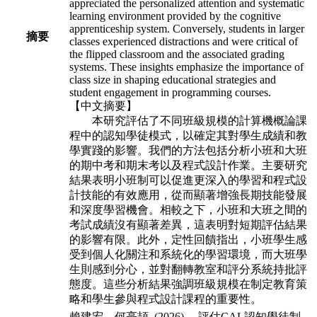
appreciated the personalized
attention and systematic
learning environment provided by the cognitive
apprenticeship
system. Conversely, students in larger
摘要
classes experienced distractions and were critical of
the
flipped classroom and the associated grading
systems. These insights emphasize the
importance of
class size in shaping educational strategies and
student engagement in
programming courses.
【中文摘要】
本研究評估了不同班級規模的計算機概論課
程中的認知學徒模式，以確定其對
學生成績和教
學實踐的影響。我們的方法包括分析小班和大班
的期中考和期末考以
及程式設計作業。主要研究
結果表明小班制可以促進更深入的學習和程式設
計技能
的有效應用，從而顯著增強長期技能發展
和深度學習機會。相較之下，小班和大班
之間的
考試成績沒有顯著差異，這表明對短期評估結果
的影響有限。此外，定性回
饋指出，小班學生感
受到個人化關注和系統化的學習環境，而大班學
生則感到分
心，並對翻轉教室和評分系統持批評
態度。這些分析結果強調班級規模在制定教育
策
略和學生參與程式設計課程的重要性。
賴建宏、何亮頡 (2026)。 評估CAL認知學徒制