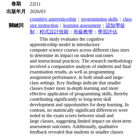
卷期
22(1)
出版年月
2026/03
cognitive apprenticeship
；
programming skills
；
class
關鍵詞
size instruction
；
learning assessment
；
認知學徒
制
；
程式設計技能
；
班級教學
；
學習評估
This study evaluates the cognitive
apprenticeship model in introductory
computer
science courses across different class sizes
to determine its impact on student outcomes
and
instructional practices. The research methodology
involved a comparative analysis of midterm
and final
examination results, as well as programming
assignment performance, in both small-
and large-
class settings. Key findings indicate that smaller
classes foster more in-depth
learning and more
effective application of programming skills, thereby
contributing
significantly to long-term skill
development and opportunities for deep learning. In
contrast,
no statistically significant differences were
noted in the exam scores between small and
large
classes, suggesting limited impact on short-term
assessment outcomes. Additionally,
qualitative
feedback revealed that students in smaller classes