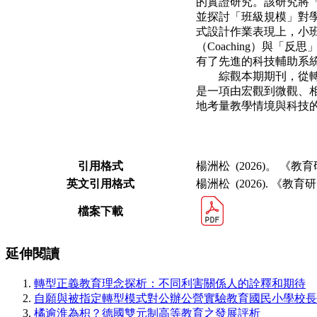
的實證研究。
該研究將「認
並探討「班級規模」對
式設計作業表現上，小
（Coaching）與「反思
有了先進的科技輔助系
綜觀本期期刊，從轉
是一項由宏觀
到微觀、
地考量教學情境與科技
引用格式
楊洲松 (2026)。 《
英文引用格式
楊洲松 (2026). 《教
檔案下載
延伸閱讀
轉型正義教育理念探析：不同利害關係人的詮釋和期待
自願與被指定轉型模式對公辦公營實驗教育國民小學校長
橘逾淮為枳？德國雙元制高等教育之發展評析