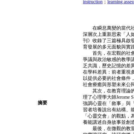
instruction
；
learning asse
在瞬息萬變的當代社會
深層次上重新
思索「人
刊》收錄了三篇極具啟
育發展的多元面貌與實
首先，在宏觀的社
爭議與政治
敏感的教學
乏共識，歷史記憶的差
在學科差異：前者重視
以提供必要的社會條件
社會療癒與形塑未來公
其次，在教育理論
理了心理學大師
Jerom
摘要
強調心靈在「敘事」與
習者培養說出有結構、
「心靈交會」的觀點，
養能講述自身故事並創
最後，在微觀的教室