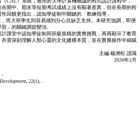
學習（CAL）
系統，應用於大學計算機概論的程式設計課程中，
級在期中、期末等短期考
試成績上沒有顯著差異，但在長期的程
質性回饋更指出，認知學徒制中關鍵的
「教練指導」
注，而大班學生則容易感到分心且缺乏支持。本研究強調，即便
學習」的關鍵調節變項。
設計課堂中認知學徒制與班級規模的實務挑戰，再再顯示了教育
，亦需深
刻理解人類心靈的文化建構本質，並在實務操作中細膩
主編 楊洲松 謹識
2026年2月
， 。
d Development,
22
(1), .