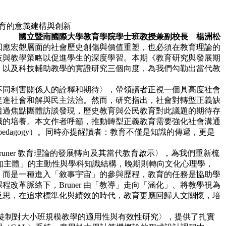
育的意義建構與創新
國立暨南國際大學教育學院學士班教授兼副校長 楊洲松
回應宏觀層面的社會歷史創傷與價值重塑，也必須在教育理論的
技與教學
策略以促進學生的深度學習。本期《教育研究與發展期
，以及科技輔助教學的
實證研究三個向度，為我們勾勒出當代教
不同利害關係人的詮釋和期待〉，帶領讀者正視一個具高度社會
促進社
會和解與民主法治。然而，研究指出，社會對轉型正義缺
透過焦點團體訪談發
現，歷史教育與公民教育對此議題的期待存
識的培養。本文作者呼籲，推動轉
型正義教育需要強化社會溝通
tive pedagogy）。同時亦提醒讀者：教育不僅是知
識的傳遞，更是
 Bruner 教育理論的發展轉向及其當代教育啟示〉，為我們重新梳
認知主體」
的主動性與學科知識結構，晚期則轉向文化心理學，
，而是一種進入「敘事宇宙」
的參與歷程，教育的任務是協助學
改革脈絡下，Bruner 由「教導」走向「涵
化」、將教學視為
反思，在追求標準化與績效的時代，教育更應回歸人文關懷，
培
徒制對大小班規模教學的適用性與有效性研究〉，提供了扎實