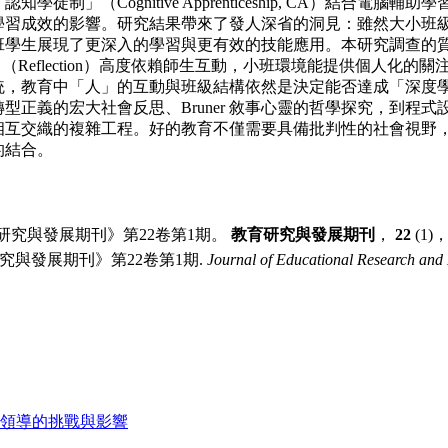
知學徒制」（Cognitive Apprenticeship, CA）結合電腦輔助
學習成
效的影響。研究結果帶來了發人深省的洞見：雖然大小班
班學生展現了更深入
的學習與更有效的技能應用。本研究調查的
」（Reflection）高度依賴師生互動，小班環境
能提供個人化的關
統，教育中「人」的互動與班級結構依然是決定能否達成「深
度
型正義的宏大社會反思、Bruner 敘事心靈的哲學探究，到
程式
相互交織的複雜工程。好的教育不僅需要具備批判性的社會視野
的結
合。
教育研究與發展期刊》第22卷第1期。
教育研究與發展期刊
，
22
(1)
育研究與發展期刊》第22卷第1期.
Journal of Educational Research an
領導的挑戰與影響