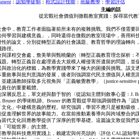
ssment
；
認知學徒制
；
程式設計技能
；
班級教學
；
學習評估
主編的話
從宏觀社會價值到微觀教室實踐：探尋當代教
中，教育工作者面臨著前所未有的複雜挑戰。我們不僅
需要
如何學習與建構意義」，同時還得在微觀的教室現場中，善用科
發性
的論文，分別從轉型正義的社會議題、教育哲學的理論轉向
踐路徑。
會與課程交會處，詹美華與甄曉蘭的〈轉型正義教育理念
探析：
議題。轉型正義旨在處理過去大規模人權侵害所遺留的問題，並
異
與政治化的標籤，為教學實踐帶來了極大的困擾與挑戰。該文
多重敘事與批判
意識的發展，後者則強調當代民主價值與人權意
，並建議教師採取多元視角與
「正義敏覺教學」（justice-sensi
民責任的重要載體。
的深層反思上，單文經與顏于智的〈從認知主體到敘事心靈：
J.
e S. Bruner 的學術軌跡。Bruner 的教育觀從早期強調個體作為「
「文化」
中建構意義的歷程。研究強調，學習不應只是被動吸收
能促進理解世界的故事能
力。在當前推動素養導向與跨域整合的課程
為當代文化回應教學提供了深厚的哲學基
礎。這篇論文敦促我們
造「可能世界」的主體。
教學與科技應用實踐上，賴建宏與何亮頡的〈評估 CAL
認知學