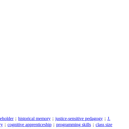
keholder
；
historical memory
；
justice-sensitive pedagogy
；
J.
ry
；
cognitive apprenticeship
；
programming skills
；
class size