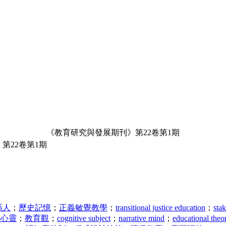
《教育研究與發展期刊》第22卷第1期
第22卷第1期
係人
；
歷史記憶
；
正義敏覺教學
；
transitional justice education
；
sta
事心靈
；
教育觀
；
cognitive subject
；
narrative mind
；
educational theo