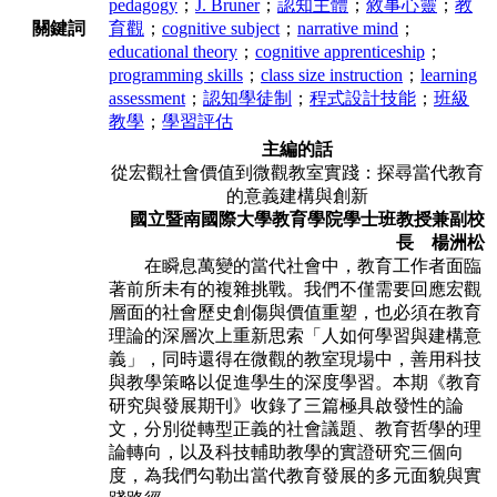
pedagogy
；
J. Bruner
；
認知主體
；
敘事心靈
；
教
關鍵詞
育觀
；
cognitive subject
；
narrative mind
；
educational theory
；
cognitive apprenticeship
；
programming skills
；
class size instruction
；
learning
assessment
；
認知學徒制
；
程式設計技能
；
班級
教學
；
學習評估
主編的話
從宏觀社會價值到微觀教室實踐：探尋當代教育
的意義建構與創新
國立暨南國際大學教育學院學士班教授兼副校
長 楊洲松
在瞬息萬變的當代社會中，教育工作者面臨
著前所未有的複雜挑戰。我們不僅
需要回應宏觀
層面的社會歷史創傷與價值重塑，也必須在教育
理論的深層次上重新
思索「人如何學習與建構意
義」，同時還得在微觀的教室現場中，善用科技
與教學
策略以促進學生的深度學習。本期《教育
研究與發展期刊》收錄了三篇極具啟發性
的論
文，分別從轉型正義的社會議題、教育哲學的理
論轉向，以及科技輔助教學的
實證研究三個向
度，為我們勾勒出當代教育發展的多元面貌與實