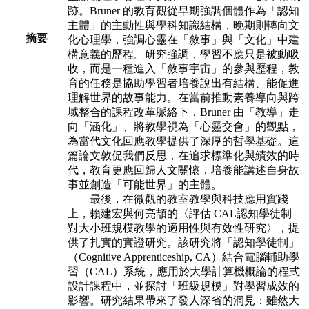
跡。Bruner 的教育觀從早期強調個體作為「認知
主體」
的主動性與學科知識結構，晚期則轉向文
摘要
化心理學，強調心靈在「敘事」與「文化」
中建
構意義的歷程。研究強調，學習不應只是被動吸
收，而是一種進入「敘事宇宙」
的參與歷程，教
育的任務是協助學習者培養說出有結構、能促進
理解世界的故事能
力。在當前推動素養導向與跨
域整合的課程改革脈絡下，Bruner 由「教導」走
向「涵
化」、將教學視為「心靈交會」的觀點，
為當代文化回應教學提供了深厚的哲學基
礎。這
篇論文敦促我們反思，在追求標準化與績效的時
代，教育更應回歸人文關懷，
培養能講述自身故
事並創造「可能世界」的主體。
最後，在微觀的教室教學與科技應用實踐
上，賴建宏與何亮頡的〈評估 CAL
認知學徒制
對大小班規模教學的適用性與有效性研究〉，提
供了扎實的實證研究。
該研究將「認知學徒制」
（Cognitive Apprenticeship, CA）結合電腦輔助學
習（CAL）
系統，應用於大學計算機概論的程式
設計課程中，並探討「班級規模」對學習成
效的
影響。研究結果帶來了發人深省的洞見：雖然大