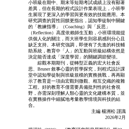
小班級在期中、期末等短期考
試成績上沒有顯著
差異，但在長期的程式設計作業表現上，小班學
生展現了更深入
的學習與更有效的技能應用。本
研究調查的質性回饋更指出，認知學徒制中關鍵
的
「教練指導」（Coaching）與「反思」
（Reflection）高度依賴師生互動，小班環境
能提
供個人化的關注，而大班學生則容易感到分心且
缺乏支持。本研究強調，即便
有了先進的科技輔
助系統，教育中「人」的互動與班級結構依然是
決定能否達成「深
度學習」的關鍵調節變項。
綜觀本期期刊，從轉型正義的宏大社會反
思、Bruner 敘事心靈的哲學探究，到
程式設計課
堂中認知學徒制與班級規模的實務挑戰，再再顯
示了教育是一項由宏觀
到微觀、相互交織的複雜
工程。好的教育不僅需要具備批判性的社會視
野，亦需深
刻理解人類心靈的文化建構本質，並
在實務操作中細膩地考量教學情境與科技的結
合。
主編 楊洲松 謹識
2026年2月