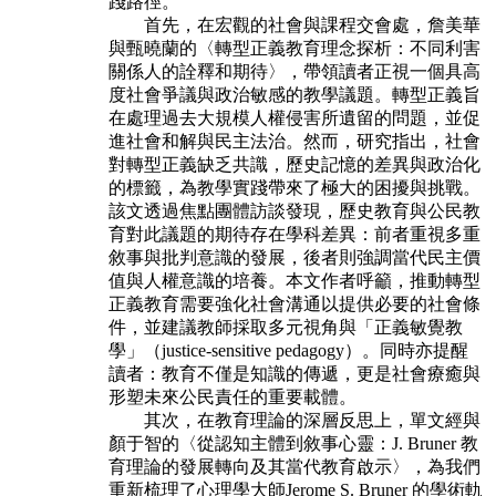
踐路徑。
首先，在宏觀的社會與課程交會處，詹美華
與甄曉蘭的〈轉型正義教育理念
探析：不同利害
關係人的詮釋和期待〉，帶領讀者正視一個具高
度社會爭議與政治
敏感的教學議題。轉型正義旨
在處理過去大規模人權侵害所遺留的問題，並促
進社
會和解與民主法治。然而，研究指出，社會
對轉型正義缺乏共識，歷史記憶的差異
與政治化
的標籤，為教學實踐帶來了極大的困擾與挑戰。
該文透過焦點團體訪談發
現，歷史教育與公民教
育對此議題的期待存在學科差異：前者重視多重
敘事與批判
意識的發展，後者則強調當代民主價
值與人權意識的培養。本文作者呼籲，推動轉
型
正義教育需要強化社會溝通以提供必要的社會條
件，並建議教師採取多元視角與
「正義敏覺教
學」（justice-sensitive pedagogy）。同時亦提醒
讀者：教育不僅是知
識的傳遞，更是社會療癒與
形塑未來公民責任的重要載體。
其次，在教育理論的深層反思上，單文經與
顏于智的〈從認知主體到敘事心靈：
J. Bruner 教
育理論的發展轉向及其當代教育啟示〉，為我們
重新梳理了心理學大師
Jerome S. Bruner 的學術軌