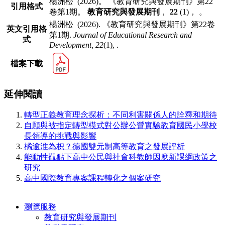
楊洲松 (2026)。 《教育研究與發展期刊》第22
引用格式
卷第1期。
教育研究與發展期刊
，
22
(1)， 。
楊洲松 (2026). 《教育研究與發展期刊》第22卷
英文引用格
第1期.
Journal of Educational Research and
式
Development,
22
(1), .
檔案下載
延伸閱讀
轉型正義教育理念探析：不同利害關係人的詮釋和期待
自願與被指定轉型模式對公辦公營實驗教育國民小學校
長領導的挑戰與影響
橘逾淮為枳？德國雙元制高等教育之發展評析
能動性觀點下高中公民與社會科教師因應新課綱政策之
研究
高中國際教育專案課程轉化之個案研究
瀏覽服務
教育研究與發展期刊