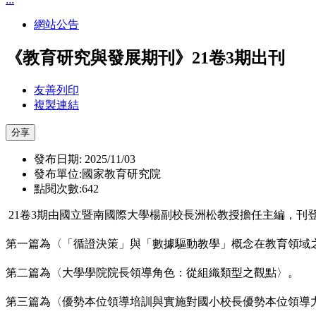
網站公告
《教育研究與發展期刊》21卷3期出刊
友善列印
複製連結
分享
發布日期: 2025/11/03
發布單位:國家教育研究院
點閱次數:642
21
卷
3
期由國立暨南國際大學楊副校長洲松教授擔任主編，刊
第一篇為〈「循證決策」與「數據驅動教學」概念在教育領域
第二篇為〈大學學院院長領導角色：從組織類型之觀點〉。
第三篇為〈優勢本位領導培訓與實施對國小校長優勢本位領導