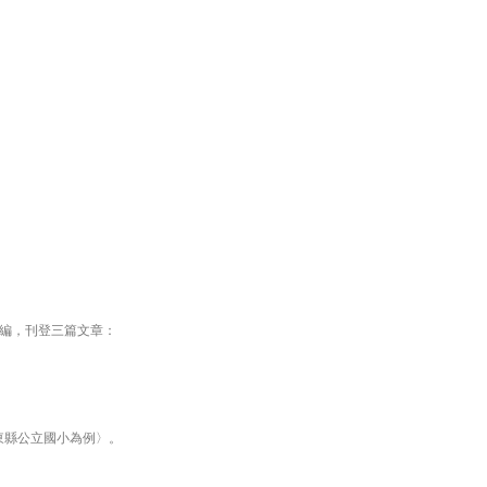
主編，刊登三篇文章：
東縣公立國小為例〉。