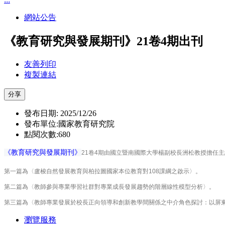
網站公告
《教育研究與發展期刊》21卷4期出刊
友善列印
複製連結
分享
發布日期: 2025/12/26
發布單位:國家教育研究院
點閱次數:680
《教育研究與發展期刊》
21卷4期由國立暨南國際大學楊副校長洲松教授擔任
第一篇為〈盧梭自然發展教育與柏拉圖國家本位教育對108課綱之啟示〉。
第二篇為〈教師參與專業學習社群對專業成長發展趨勢的階層線性模型分析〉。
第三篇為〈教師專業發展於校長正向領導和創新教學間關係之中介角色探討：以屏
瀏覽服務