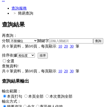
查詢服務
簡易查詢
查詢結果
再查詢：
分類
關鍵字
查詢
共
0
筆資料，第
0/0
頁，每頁顯示
10
20
30
筆
排序依據
全選
查無資料!
共
0
筆資料，第
0/0
頁，每頁顯示
10
20
30
筆
查詢結果輸出
輸出範圍：
本頁打勾
本頁全部
本次查詢全部
輸出方式：
簡要資訊
全文
寄至個人信箱