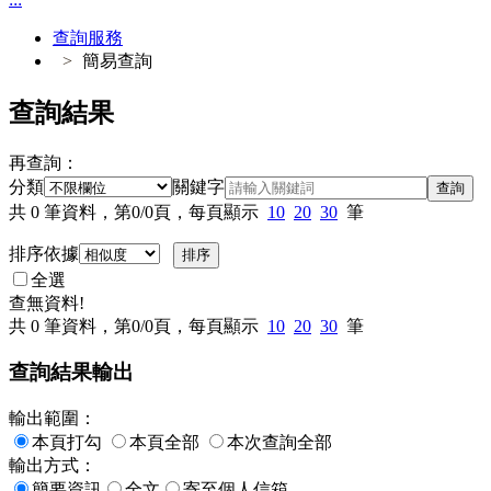
查詢服務
簡易查詢
查詢結果
再查詢：
分類
關鍵字
查詢
共
0
筆資料，第
0/0
頁，每頁顯示
10
20
30
筆
排序依據
全選
查無資料!
共
0
筆資料，第
0/0
頁，每頁顯示
10
20
30
筆
查詢結果輸出
輸出範圍：
本頁打勾
本頁全部
本次查詢全部
輸出方式：
簡要資訊
全文
寄至個人信箱