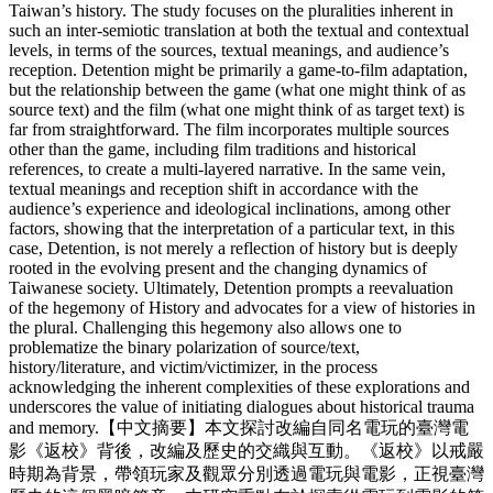
Taiwan’s history. The study focuses on the pluralities inherent in
such an inter-semiotic translation at both the textual and contextual
levels, in terms of the sources, textual meanings, and audience’s
reception. Detention might be primarily a game-to-film adaptation,
but the relationship between the game (what one might think of as
source text) and the film (what one might think of as target text) is
far from straightforward. The film incorporates multiple sources
other than the game, including film traditions and historical
references, to create a multi-layered narrative. In the same vein,
textual meanings and reception shift in accordance with the
audience’s experience and ideological inclinations, among other
factors, showing that the interpretation of a particular text, in this
case, Detention, is not merely a reflection of history but is deeply
rooted in the evolving present and the changing dynamics of
Taiwanese society. Ultimately, Detention prompts a reevaluation
of the hegemony of History and advocates for a view of histories in
the plural. Challenging this hegemony also allows one to
problematize the binary polarization of source/text,
history/literature, and victim/victimizer, in the process
acknowledging the inherent complexities of these explorations and
underscores the value of initiating dialogues about historical trauma
and memory.【中文摘要】本文探討改編自同名電玩的臺灣電
影《返校》背後，改編及歷史的交織與互動。《返校》以戒嚴
時期為背景，帶領玩家及觀眾分別透過電玩與電影，正視臺灣