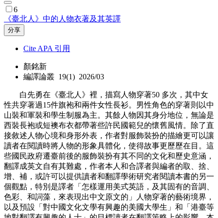
6
《臺北人》中的人物衣著及其英譯
分享
Cite APA 引用
顏銘新
編譯論叢 19(1) 2026/03
白先勇在《臺北人》裡，描寫人物穿著50 多次，其中女
性共穿著過15件旗袍和兩件女性長衫。男性角色的穿著則以中
山裝和軍裝和學生制服為主。其餘人物因其身分地位，無論是
西裝長袍或短襖布衣都帶著些許民國範兒的懷舊風情。除了直
接敘述人物心境和身形外表，作者對服飾裝扮的描繪更可以讓
讀者在閱讀時將人物的形象具體化，使得故事更歷歷在目。這
些國民政府遷臺前後的服飾裝扮有其不同的文化和歷史意涵，
翻譯成英文自有其難處，作者本人和合譯者與編者的取、捨、
增、補，或許可以提供讀者和翻譯學術研究者閱讀本書的另一
個觀點，特別是譯者「怎樣運用美式英語，及其固有的音調、
色彩、和詞藻，來表現出中文原文的」人物穿著的藝術境界，
以及預設「對中國文化文學有興趣的美國大學生」和「港臺等
地對翻譯有興趣的人士」的目標讀者在翻譯策略上的影響。本