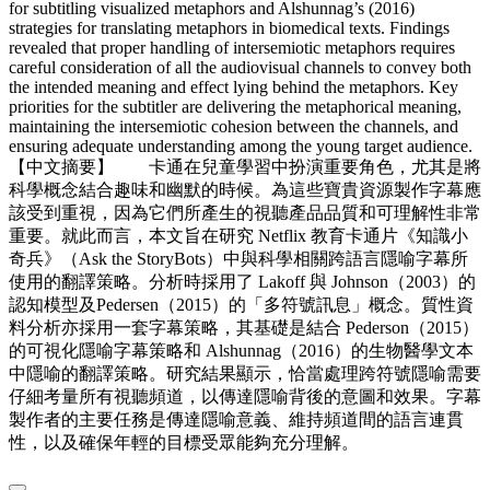
for subtitling visualized metaphors and Alshunnag’s (2016)
strategies for translating metaphors in biomedical texts. Findings
revealed that proper handling of intersemiotic metaphors requires
careful consideration of all the audiovisual channels to convey both
the intended meaning and effect lying behind the metaphors. Key
priorities for the subtitler are delivering the metaphorical meaning,
maintaining the intersemiotic cohesion between the channels, and
ensuring adequate understanding among the young target audience.
【中文摘要】 卡通在兒童學習中扮演重要角色，尤其是將
科學概念結合趣味和幽默的時候。為這些寶貴資源製作字幕應
該受到重視，因為它們所產生的視聽產品品質和可理解性非常
重要。就此而言，本文旨在研究 Netflix 教育卡通片《知識小
奇兵》（Ask the StoryBots）中與科學相關跨語言隱喻字幕所
使用的翻譯策略。分析時採用了 Lakoff 與 Johnson（2003）的
認知模型及Pedersen（2015）的「多符號訊息」概念。質性資
料分析亦採用一套字幕策略，其基礎是結合 Pederson（2015）
的可視化隱喻字幕策略和 Alshunnag（2016）的生物醫學文本
中隱喻的翻譯策略。研究結果顯示，恰當處理跨符號隱喻需要
仔細考量所有視聽頻道，以傳達隱喻背後的意圖和效果。字幕
製作者的主要任務是傳達隱喻意義、維持頻道間的語言連貫
性，以及確保年輕的目標受眾能夠充分理解。