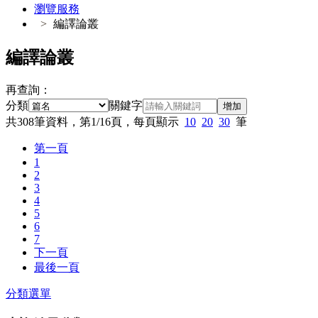
瀏覽服務
編譯論叢
編譯論叢
再查詢：
分類
關鍵字
增加
共
308
筆資料，第
1/16
頁，每頁顯示
10
20
30
筆
第一頁
1
2
3
4
5
6
7
下一頁
最後一頁
分類選單