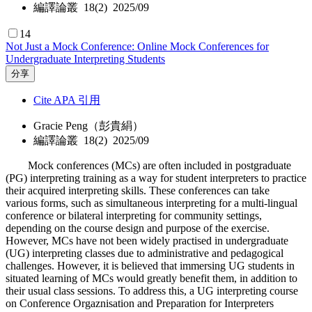
編譯論叢 18(2) 2025/09
14
Not Just a Mock Conference: Online Mock Conferences for
Undergraduate Interpreting Students
分享
Cite APA 引用
Gracie Peng（彭貴絹）
編譯論叢 18(2) 2025/09
Mock conferences (MCs) are often included in postgraduate
(PG) interpreting training as a way for student interpreters to practice
their acquired interpreting skills. These conferences can take
various forms, such as simultaneous interpreting for a multi-lingual
conference or bilateral interpreting for community settings,
depending on the course design and purpose of the exercise.
However, MCs have not been widely practised in undergraduate
(UG) interpreting classes due to administrative and pedagogical
challenges. However, it is believed that immersing UG students in
situated learning of MCs would greatly benefit them, in addition to
their usual class sessions. To address this, a UG interpreting course
on Conference Orgaznisation and Preparation for Interpreters