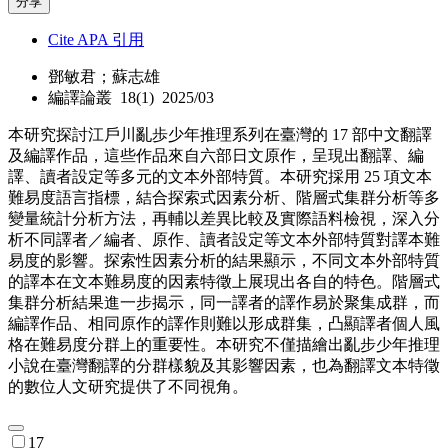
分享
Cite APA 引用
鄧敏君；蘇志雄
編譯論叢 18(1) 2025/03
本研究探討江戶川亂歩少年推理系列在臺灣的 17 部中文翻譯
及編譯作品，這些作品來自六部日文原作，呈現出翻譯、編
譯、讀者設定等多元的文本外部特質。本研究採用 25 項文本
難易度語言指標，結合探索式因素分析、階層式集群分析等多
變量統計分析方法，再輔以差異比較及實際語料檢視，深入分
析不同譯者／編者、原作、讀者設定等文本外部特質對譯本難
易度的影響。探索性因素分析的結果顯示，不同文本外部特質
的譯本在文本難易度的因素特徵上展現出各自的特色。階層式
集群分析結果進一步揭示，同一譯者的譯作易於聚集成群，而
編譯作品、相同原作的譯作則難以形成群集，凸顯譯者個人風
格在難易度分群上的重要性。本研究不僅描繪出亂步少年推理
小說在臺灣翻譯的分群樣貌及其影響因素，也為翻譯文本特徵
的數位人文研究提供了不同視角。
17