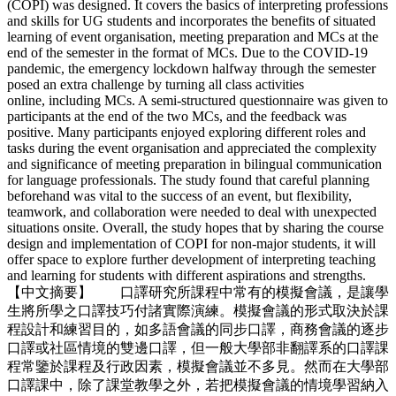
(COPI) was designed. It covers the basics of interpreting professions
and skills for UG students and incorporates the benefits of situated
learning of event organisation, meeting preparation and MCs at the
end of the semester in the format of MCs. Due to the COVID-19
pandemic, the emergency lockdown halfway through the semester
posed an extra challenge by turning all class activities
online, including MCs. A semi-structured questionnaire was given to
participants at the end of the two MCs, and the feedback was
positive. Many participants enjoyed exploring different roles and
tasks during the event organisation and appreciated the complexity
and significance of meeting preparation in bilingual communication
for language professionals. The study found that careful planning
beforehand was vital to the success of an event, but flexibility,
teamwork, and collaboration were needed to deal with unexpected
situations onsite. Overall, the study hopes that by sharing the course
design and implementation of COPI for non-major students, it will
offer space to explore further development of interpreting teaching
and learning for students with different aspirations and strengths.
【中文摘要】 口譯研究所課程中常有的模擬會議，是讓學
生將所學之口譯技巧付諸實際演練。模擬會議的形式取決於課
程設計和練習目的，如多語會議的同步口譯，商務會議的逐步
口譯或社區情境的雙邊口譯，但一般大學部非翻譯系的口譯課
程常鑒於課程及行政因素，模擬會議並不多見。然而在大學部
口譯課中，除了課堂教學之外，若把模擬會議的情境學習納入