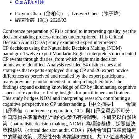
Cite APA 引用
Po-yun Chan（詹柏勻）；Tze-wei Chen（陳子瑋）
編譯論叢 19(1) 2026/03
Conference preparation (CP) is critical to interpreting quality, yet the
decision-making process remains underexplored. This Critical
Decision Audit (CDA) study examined expert interpreters’
CP decisions using the Naturalistic Decision Making (NDM)
paradigm. Twelve expert Mandarin-English interpreters documented
CP events through diaries, from which eight main decision
points were identified. Analysis revealed 54 distinct cues and
strategies that experts employed during CP and 26 expert-novice
differences as perceived and recalled by the expert participants,
many previously undocumented in interpreting literature. The
findings expand existing knowledge of CP by illuminating cognitive
aspects of expertise, offering insights for practitioners and trainers.
This study bridges NDM and interpreting research, contributing a
cognitive perspective to CP understanding.【中文摘要】 會議
口譯準備（conference preparation, CP）與口譯品質密不可分，
惟口譯員在準備過程所做的決策仍有待闡明。本研究以自然決
策（naturalistic decision making, NDM）為理論基礎，採關鍵決
策稽核法（critical decision audit, CDA）剖析會議口譯準備流程
中的關鍵決策，系統性分析專業認知技能。共 12 位達專家水