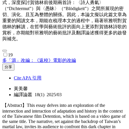
式，深度探討賀德林前後期兩首詩：〈詩人勇氣〉
（“Dichtermut”）與〈愚昧〉（“Blödigkeit”）之間所展現的密
切、演化、且互為整體的關係。因此，本論文擬以此篇文章為
重要的閱讀文本，期能在梳理本文的過程中，藉著班雅明對賀
德林的解讀，在哲學與藝術批評的面向上更添對賀德林詩歌的
賞析，亦期能對班雅明的藝術批評及翻譯論述獲得更多的啟發
與補充。
19
多「源」改編：《返校》電影的改編
分享
Cite APA 引用
黃美馨
編譯論叢 18(1) 2025/03
【Abstract】This essay delves into an exploration of the
intersection and interaction of adaptation and history in the context
of the Taiwanese film Detention, which is based on a video game of
the same title. The narrative, set against the backdrop of Taiwan’s
martial law, invites its audience to confront this dark chapter in