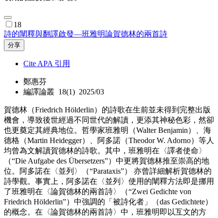
18
詩的闡釋與翻譯啟發—班雅明論賀德林的兩首詩
分享
Cite APA 引用
鄭惠芬
編譯論叢 18(1) 2025/03
賀德林（Friedrich Hölderlin）的詩歌在生前並未得到完整出版
機會，導致後世經過不同世代的解讀，更添其神秘色彩，然卻
也更奠定其經典地位。哲學家班雅明（Walter Benjamin）、海
德格（Martin Heidegger）、阿多諾（Theodor W. Adorno）等人
均曾為文解讀賀德林的詩歌。其中，班雅明在〈譯者使命〉
（“Die Aufgabe des Übersetzers”）中更將賀德林推至崇高的地
位。阿多諾在〈並列〉（“Parataxis”） 亦曾詳細解析賀德林的
詩學觀。事實上，阿多諾在〈並列〉使用的闡釋方法即是挪用
了班雅明在〈論賀德林的兩首詩〉（“Zwei Gedichte von
Friedrich Hölderlin”）中強調的「被詩化者」（das Gedichtete）
的概念。在〈論賀德林的兩首詩〉中，班雅明即以互文的方