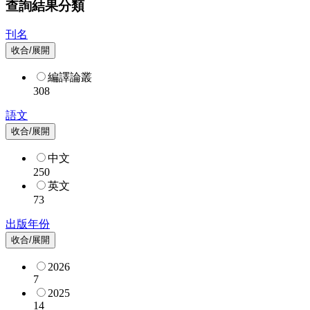
查詢結果分類
刊名
收合/展開
編譯論叢
308
語文
收合/展開
中文
250
英文
73
出版年份
收合/展開
2026
7
2025
14