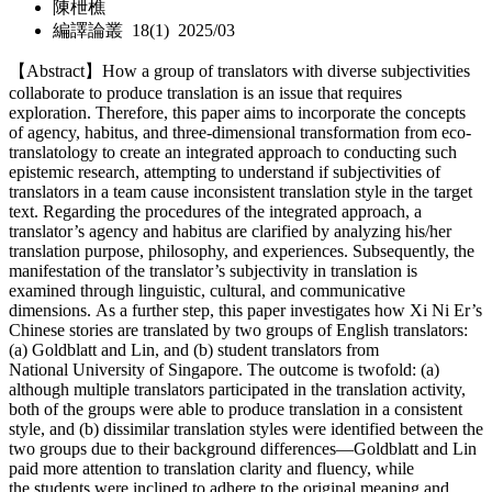
陳枻樵
編譯論叢 18(1) 2025/03
【Abstract】How a group of translators with diverse subjectivities
collaborate to produce translation is an issue that requires
exploration. Therefore, this paper aims to incorporate the concepts
of agency, habitus, and three-dimensional transformation from eco-
translatology to create an integrated approach to conducting such
epistemic research, attempting to understand if subjectivities of
translators in a team cause inconsistent translation style in the target
text. Regarding the procedures of the integrated approach, a
translator’s agency and habitus are clarified by analyzing his/her
translation purpose, philosophy, and experiences. Subsequently, the
manifestation of the translator’s subjectivity in translation is
examined through linguistic, cultural, and communicative
dimensions. As a further step, this paper investigates how Xi Ni Er’s
Chinese stories are translated by two groups of English translators:
(a) Goldblatt and Lin, and (b) student translators from
National University of Singapore. The outcome is twofold: (a)
although multiple translators participated in the translation activity,
both of the groups were able to produce translation in a consistent
style, and (b) dissimilar translation styles were identified between the
two groups due to their background differences—Goldblatt and Lin
paid more attention to translation clarity and fluency, while
the students were inclined to adhere to the original meaning and