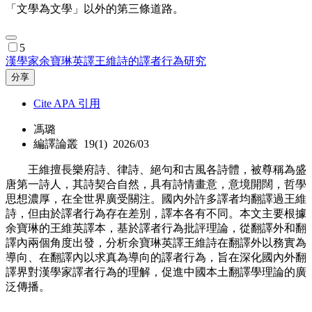
「文學為文學」以外的第三條道路。
5
漢學家余寶琳英譯王維詩的譯者行為研究
分享
Cite APA 引用
馮璐
編譯論叢 19(1) 2026/03
王維擅長樂府詩、律詩、絕句和古風各詩體，被尊稱為盛
唐第一詩人，其詩契合自然，具有詩情畫意，意境開闊，哲學
思想濃厚，在全世界廣受關注。國內外許多譯者均翻譯過王維
詩，但由於譯者行為存在差別，譯本各有不同。本文主要根據
余寶琳的王維英譯本，基於譯者行為批評理論，從翻譯外和翻
譯內兩個角度出發，分析余寶琳英譯王維詩在翻譯外以務實為
導向、在翻譯內以求真為導向的譯者行為，旨在深化國內外翻
譯界對漢學家譯者行為的理解，促進中國本土翻譯學理論的廣
泛傳播。