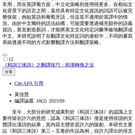
常用，而在英譯葡方面，中立化策略則使用得更多。在相似文
化背景下的語言之間，某些具有特定文化資訊的詞語可以被完
整保留，例如英語和葡萄牙語，但這並不適用於英譯中的情
況。由於中文獨特的語法結構，可能需要透過補充額外的語義
資訊，甚至創造新詞，才能將英文文化特定詞彙準確地翻譯成
中文。本研究說明了在翻譯文化特定詞的過程中，不同的書寫
系統透過不同的方式影響翻譯方法和翻譯策略。
12
《和訓三体詩》之翻譯技巧：和漢轉換之法
分享
Cite APA 引用
黃佳慧
編譯論叢 18(2) 2025/09
至今，大部分的研究成果對於《和訓三体詩》的認識上主
要停留在許六的意想，認為《和訓三体詩》僅是使用俳諧的文
體譯出漢詩的結果，其內容主體皆是許六的隨創。本研究主要
以《和訓三体詩》第三～五卷的作品為例，自許六譯出的俳文