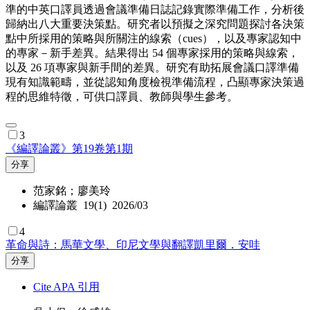
準的中英口譯員透過會議準備日誌記錄實際準備工作，分析後
歸納出八大重要決策點。研究者以預擬之深究問題探討各決策
點中所採用的策略與所關注的線索（cues），以及專家認知中
的專家－新手差異。結果得出 54 個專家採用的策略與線索，
以及 26 項專家與新手間的差異。研究有助拓展會議口譯準備
現有知識範疇，並從認知角度檢視準備流程，凸顯專家決策過
程的思維特徵，可供口譯員、教師與學生參考。
3
《編譯論叢》第19卷第1期
分享
范家銘；廖美玲
編譯論叢 19(1) 2026/03
4
革命與詩：馬華文學、印尼文學與翻譯凱里爾．安哇
分享
Cite APA 引用