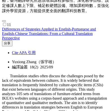
顯，臺灣翻譯研究所急須增加課程多樣性、深化教學目標、設
定修課人數上下限、補足軟硬體設備、增加課程時數，並強化
課外學習資源，方能提供更全面的翻譯科技教育。
11
Differences of Strategies Applied in English-Portuguese and
English-Chinese Translations: From a Cultural Translation
Perspective
分享
Cite APA 引用
Yuxiong Zhang（張宇雄）
編譯論叢 18(2) 2025/09
Translation studies often discuss the challenges posed by the
lack of equivalents between cultures. It is widely believed that
translation is frequently hindered by culture-specific items (CSIs)
that exist between languages of different origins. This study
analyzes 105 sets of translations of furniture-related terms from
IKEA’s websites using a corpus-based approach and a triangulation
of quantitative and qualitative methods. The aim is to identify
differences in translation strategies between English to European