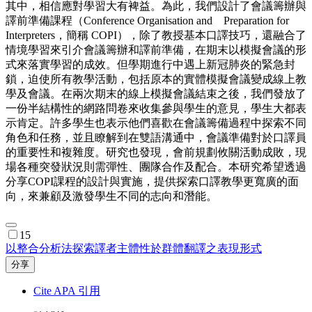
其中，相信應對學習大有裨益。為此，我們設計了會議籌辦與
譯前準備課程（Conference Organisation and Preparation for
Interpreters，簡稱 COPI），除了教授基本口譯技巧，還融合了
情境學習來引介會議籌辦和譯前準備，在期末以模擬會議的形
式來落實學習的成效。但學期進行中遇上新冠肺炎的緊急封
鎖，迫使所有教學活動，包括原本的實體模擬會議變成線上教
學及會議。在兩次期末的線上模擬會議結束之後，我們發放了
一份半結構性的網路問卷來收集參與學生的意見，學生大都表
示肯定。許多學生也表示他們喜歡在會議籌備過程中探索不同
角色和任務，並且瞭解到在雙語溝通中，會議準備對於口譯員
的重要性和複雜度。研究也發現，會前規劃攸關活動成敗，現
場各種突發狀況則需彈性、團隊合作及配合。本研究希望透過
分享COPI課程的設計與實施，提供探索口譯教學更寬廣的面
向，來兼顧及激發學生不同的志向和潛能。
15
以整合分析法探索譯者主體性於群體翻譯之表現形式
分享
Cite APA 引用