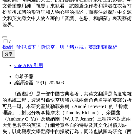
文希望能用純「視覺」來觀看，試圖避免作者和譯者在衣著打
扮前後加諸的形容詞和人物心境的描述，而專注於探討中文源
文和英文譯文中人物衣著的「音調、色彩、和詞藻」表現藝術
境界。
7
操縱理論視域下「孫悟空」與「豬八戒」英譯問題探析
分享
Cite APA 引用
向希子蒹
編譯論叢 19(1) 2026/03
《西遊記》是一部中國古典名著，其英文翻譯是高度複雜
的系統工程，透過對孫悟空與豬八戒兩個角色名字的英譯分析
可見一斑。本研究基於勒菲弗爾（André Lefevere）的「操縱
理論」，對比分析李提摩太（Timothy Richard）、余國藩
（Anthony C. Yu）及詹納爾（W. J. F. Jenner）三種譯本對這兩
大角色名字的英譯，詳細考察各自的特點及其文化補償與缺
失，以此觀察文學翻譯中的操縱行為，同時也試圖為研究《西