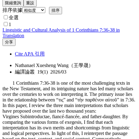
限縮查詢
重設
排序依據
全選
1
Linguistic and Cultural Analysis of 1 Corinthians 7:36-38 in
Translation
分享
Cite APA 引用
Nathanael Xuesheng Wang（王學晟）
編譯論叢 19(1) 2026/03
1 Corinthians 7:36-38 is one of the most challenging texts in
the New Testament, and its intriguing nature has led many scholars
over the centuries to work on interpreting it. The primary issue lies
in the relationship between “τις” and “τὴν παρθένον αὐτοῦ” in 7:36.
In this paper, I review the three main interpretations that scholars
have proposed over the last two thousand years:
Virgines Subintroductae, fiancé-fiancée, and father-daughter. By
comparing the various forms of exegesis, I find that each
interpretation has its own merits and shortcomings from linguistic
and logical perspectives. In light of this, I reinterpret the passage
based on the text, context, and social context. Comparatively