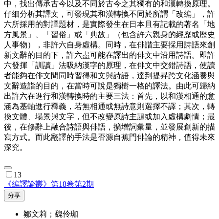
中，找出傳承古今以及不同於古今之其獨有的和漢轉換原理。
仔細分析其譯文，可發現其和漢轉換不同於所謂「改編」，許
六所採用的對譯題材，是實際發生在日本且有記載的著名「地
方風景」、「習俗」或「典故」（包含許六親身的經歷或歷史
人事物），非許六自身虛構。同時，在俳諧主要採用詩語來創
新文辭的目的下，許六盡可能在譯出的俳文中沿用詩語。即許
六發揮「訓讀」法吸納漢字的原理，在俳文中交錯詩語，使讀
者能夠在俳文間同時習得和文與詩語，達到提昇跨文化涵養與
文辭造詣的目的，在當時可說是獨樹一格的譯法。由此可歸納
出許六在進行和漢轉換時的主要三法：首先，以和漢相通的意
涵為基軸進行釋義，若無相通或無詩意則選擇不譯；其次，轉
換文體、場景與文字，但不改變原詩主題或加入虛構劇情；最
後，在修辭上融合詩語與俳語，擴增詞彙量，並發展創新的描
寫方式。而此翻譯的手法是否源自蕉門俳論的精神，值得未來
深究。
13
《編譯論叢》第18卷第2期
分享
鄒文莉；魏伶珈