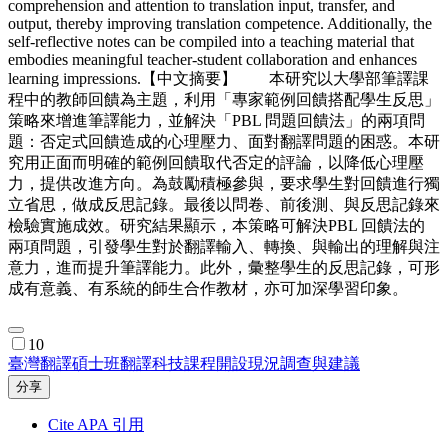
comprehension and attention to translation input, transfer, and
output, thereby improving translation competence. Additionally, the
self-reflective notes can be compiled into a teaching material that
embodies meaningful teacher-student collaboration and enhances
learning impressions.【中文摘要】 本研究以大學部筆譯課
程中的教師回饋為主題，利用「專家範例回饋搭配學生反思」
策略來增進筆譯能力，並解決「PBL 問題回饋法」的兩項問
題：否定式回饋造成的心理壓力、面對翻譯問題的困惑。本研
究用正面而明確的範例回饋取代否定的評論，以降低心理壓
力，提供改進方向。為鼓勵積極參與，要求學生對回饋進行獨
立省思，做成反思記錄。最後以問卷、前後測、與反思記錄來
檢驗實施成效。研究結果顯示，本策略可解決PBL 回饋法的
兩項問題，引發學生對於翻譯輸入、轉換、與輸出的理解與注
意力，進而提升筆譯能力。此外，彙整學生的反思記錄，可形
成有意義、有系統的師生合作教材，亦可加深學習印象。
10
臺灣翻譯碩士班翻譯科技課程開設現況調查與建議
分享
Cite APA 引用