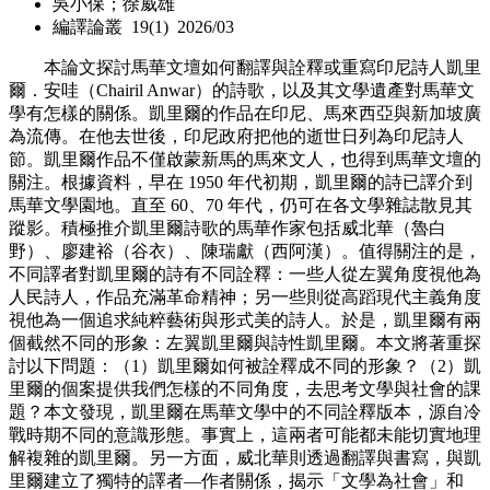
吳小保；徐威雄
編譯論叢 19(1) 2026/03
本論文探討馬華文壇如何翻譯與詮釋或重寫印尼詩人凱里
爾．安哇（Chairil Anwar）的詩歌，以及其文學遺產對馬華文
學有怎樣的關係。凱里爾的作品在印尼、馬來西亞與新加坡廣
為流傳。在他去世後，印尼政府把他的逝世日列為印尼詩人
節。凱里爾作品不僅啟蒙新馬的馬來文人，也得到馬華文壇的
關注。根據資料，早在 1950 年代初期，凱里爾的詩已譯介到
馬華文學園地。直至 60、70 年代，仍可在各文學雜誌散見其
蹤影。積極推介凱里爾詩歌的馬華作家包括威北華（魯白
野）、廖建裕（谷衣）、陳瑞獻（西阿漢）。值得關注的是，
不同譯者對凱里爾的詩有不同詮釋：一些人從左翼角度視他為
人民詩人，作品充滿革命精神；另一些則從高蹈現代主義角度
視他為一個追求純粹藝術與形式美的詩人。於是，凱里爾有兩
個截然不同的形象：左翼凱里爾與詩性凱里爾。本文將著重探
討以下問題：（1）凱里爾如何被詮釋成不同的形象？（2）凱
里爾的個案提供我們怎樣的不同角度，去思考文學與社會的課
題？本文發現，凱里爾在馬華文學中的不同詮釋版本，源自冷
戰時期不同的意識形態。事實上，這兩者可能都未能切實地理
解複雜的凱里爾。另一方面，威北華則透過翻譯與書寫，與凱
里爾建立了獨特的譯者—作者關係，揭示「文學為社會」和