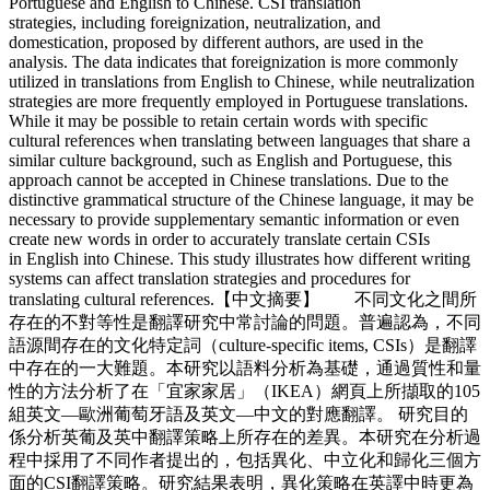
Portuguese and English to Chinese. CSI translation
strategies, including foreignization, neutralization, and
domestication, proposed by different authors, are used in the
analysis. The data indicates that foreignization is more commonly
utilized in translations from English to Chinese, while neutralization
strategies are more frequently employed in Portuguese translations.
While it may be possible to retain certain words with specific
cultural references when translating between languages that share a
similar culture background, such as English and Portuguese, this
approach cannot be accepted in Chinese translations. Due to the
distinctive grammatical structure of the Chinese language, it may be
necessary to provide supplementary semantic information or even
create new words in order to accurately translate certain CSIs
in English into Chinese. This study illustrates how different writing
systems can affect translation strategies and procedures for
translating cultural references.【中文摘要】 不同文化之間所
存在的不對等性是翻譯研究中常討論的問題。普遍認為，不同
語源間存在的文化特定詞（culture-specific items, CSIs）是翻譯
中存在的一大難題。本研究以語料分析為基礎，通過質性和量
性的方法分析了在「宜家家居」（IKEA）網頁上所擷取的105
組英文—歐洲葡萄牙語及英文—中文的對應翻譯。 研究目的
係分析英葡及英中翻譯策略上所存在的差異。本研究在分析過
程中採用了不同作者提出的，包括異化、中立化和歸化三個方
面的CSI翻譯策略。研究結果表明，異化策略在英譯中時更為