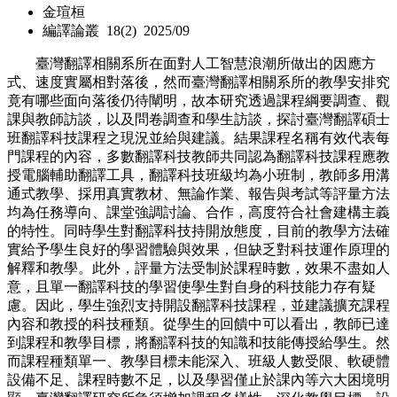
金瑄桓
編譯論叢 18(2) 2025/09
臺灣翻譯相關系所在面對人工智慧浪潮所做出的因應方
式、速度實屬相對落後，然而臺灣翻譯相關系所的教學安排究
竟有哪些面向落後仍待闡明，故本研究透過課程綱要調查、觀
課與教師訪談，以及問卷調查和學生訪談，探討臺灣翻譯碩士
班翻譯科技課程之現況並給與建議。結果課程名稱有效代表每
門課程的內容，多數翻譯科技教師共同認為翻譯科技課程應教
授電腦輔助翻譯工具，翻譯科技班級均為小班制，教師多用溝
通式教學、採用真實教材、無論作業、報告與考試等評量方法
均為任務導向、課堂強調討論、合作，高度符合社會建構主義
的特性。同時學生對翻譯科技持開放態度，目前的教學方法確
實給予學生良好的學習體驗與效果，但缺乏對科技運作原理的
解釋和教學。此外，評量方法受制於課程時數，效果不盡如人
意，且單一翻譯科技的學習使學生對自身的科技能力存有疑
慮。因此，學生強烈支持開設翻譯科技課程，並建議擴充課程
內容和教授的科技種類。從學生的回饋中可以看出，教師已達
到課程和教學目標，將翻譯科技的知識和技能傳授給學生。然
而課程種類單一、教學目標未能深入、班級人數受限、軟硬體
設備不足、課程時數不足，以及學習僅止於課內等六大困境明