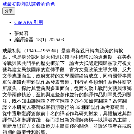
戒嚴初期雜誌譯者的角色
分享
Cite APA 引用
張綺容
編譯論叢 18(1) 2025/03
戒嚴初期（1949—1955 年）是臺灣從親日轉向親美的轉捩
點，也是身分認同從大和遺民轉向中國移民的過渡期。在美蘇
冷戰與國共鬥爭的歷史框架下，論者大抵認定國民黨政府視文
藝為建立民族國家的宣傳手段，官方文藝政策主導文壇、反共
文學應運而生，政府支持的文學團體紛紛成立，同時國營事業
單位相繼創辦雜誌作為發表管道，刊行的各類創作為過往研究
所聚焦，探討其意義與多重面向，從而勾勒出戰鬥文藝與懷鄉
文學兩條軌跡，至於與這些創作並行的翻譯作品則罕見受到關
注，既不知由誰翻譯？有何翻譯？亦不知如何翻譯？為何翻
譯？本研究以臺灣戒嚴初期發行的 36 種雜誌作為考察範圍，
從中選取翻譯篇數前十名的譯者作為研究對象，具體描述其翻
譯作品和翻譯實踐，從而提出新的理解架構—以譯者為主體，
重新反思官方文藝政策與主體實踐的關係，並論述譯者在戒嚴
初期的重要性和影響。