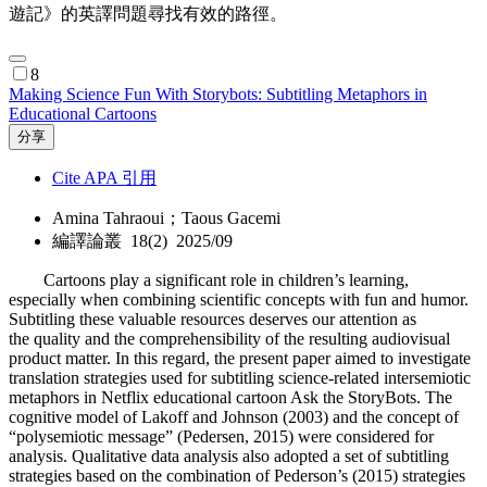
遊記》的英譯問題尋找有效的路徑。
8
Making Science Fun With Storybots: Subtitling Metaphors in
Educational Cartoons
分享
Cite APA 引用
Amina Tahraoui；Taous Gacemi
編譯論叢 18(2) 2025/09
Cartoons play a significant role in children’s learning,
especially when combining scientific concepts with fun and humor.
Subtitling these valuable resources deserves our attention as
the quality and the comprehensibility of the resulting audiovisual
product matter. In this regard, the present paper aimed to investigate
translation strategies used for subtitling science-related intersemiotic
metaphors in Netflix educational cartoon Ask the StoryBots. The
cognitive model of Lakoff and Johnson (2003) and the concept of
“polysemiotic message” (Pedersen, 2015) were considered for
analysis. Qualitative data analysis also adopted a set of subtitling
strategies based on the combination of Pederson’s (2015) strategies