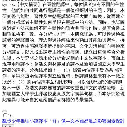
syntax.【中文摘要】在團體翻譯中，每位譯者擁有不同的主體
性，他們如何共同進行翻譯是一個值得探討的主題，因此，本
研究整合能動、習性及生態翻譯學的三大面向轉換，從而建立
一個分析譯者主體性如何呈現在翻譯中的方法。同時，也試圖
透過這方法來瞭解不同主體性的譯者共同合作時，是否會造成
翻譯風格不一致。在分析法方面，本研究認為，可以透過檢視
譯者的翻譯目的、理念與過往經驗來勾勒出其能動與習性。接
著，可透過生態翻譯學所提到的字詞、文化與溝通面向轉換來
分析譯文，以此找出譯者主體性的痕跡。建立出這個整合分析
法後，本研究將之應用於分析希尼爾的中文故事譯本，市面上
現存兩種譯本：葛浩文與林麗君的譯本及新加坡國立大學學生
譯者的譯本。分析結果如下：（1）儘管兩個譯本皆為共同譯
作，單純將這兩個譯本獨立檢視時，翻譯風格並未有不一致之
狀況；（2）將兩個譯本互相比較時，可以發現他們的翻譯風
格不一樣，葛浩文與林麗君的譯本較重視譯文的清楚流暢，新
加坡國立大學學生譯者較忠實原文字義與句構，而本研究發現
此差異可能來自於這兩個譯者群體的背景差異。
16
亂步少年推理小說譯本「群」像—文本難易度之影響因素探討