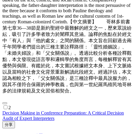
speaking, the father-daughter interpretation is the most persuasive of
the three because it conforms to both Pauline theology and
teachings, as well as Roman law and the cultural customs of 1st-
century Roman-colonized Corinth.【中文摘要】 哥林多前書
第七章36—38節是新約聖經中最難解的經文之一，歷來眾說紛
紜，吸引了許多學者致力於闡釋其意涵。論釋的焦點在於經文
中「有人」與「他的處女」之間的關係。本文旨在回顧過去兩
千年間學者們提出的三種主要詮釋路徑：「靈性婚姻說」、
「未婚夫婦說」和「父女關係說」。透過比較分析各種詮釋觀
點，本文發現從語言學和邏輯學的角度而言，每種解釋皆有其
優勢與侷限。有鑑於此，本文嘗試根據經文本身、上下文脈絡
以及當時的社會文化背景重新解讀此段經文。經過評估，本文
認為相較之下，「父女關係說」是三種詮釋中最具說服力的，
因其不僅符合保羅的神學教義，也與第一世紀羅馬殖民地哥林
多的法律規範及文化習俗相契合。
2
Decision Making in Conference Preparation: A Critical Decision
Audit of Expert Interpreters
分享