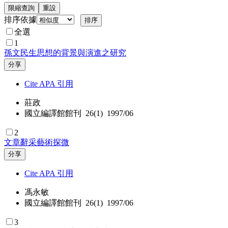
限縮查詢
重設
排序依據
全選
1
孫文民生思想的背景與演進之研究
分享
Cite APA 引用
莊政
國立編譯館館刊 26(1) 1997/06
2
文章辭采藝術探微
分享
Cite APA 引用
馮永敏
國立編譯館館刊 26(1) 1997/06
3