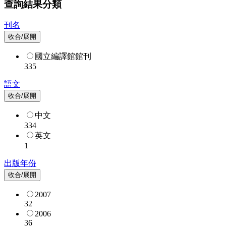
查詢結果分類
刊名
收合/展開
國立編譯館館刊
335
語文
收合/展開
中文
334
英文
1
出版年份
收合/展開
2007
32
2006
36