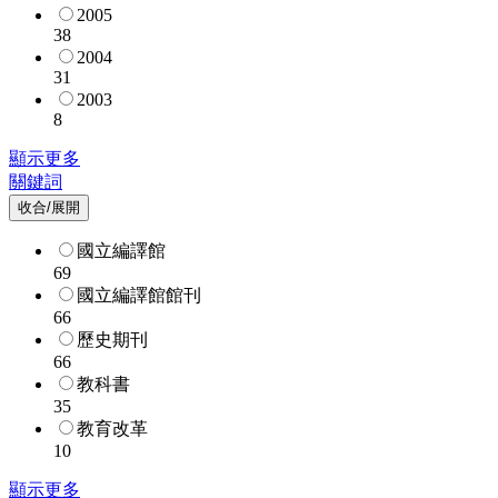
2005
38
2004
31
2003
8
顯示更多
關鍵詞
收合/展開
國立編譯館
69
國立編譯館館刊
66
歷史期刊
66
教科書
35
教育改革
10
顯示更多