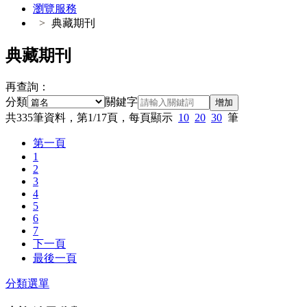
瀏覽服務
典藏期刊
典藏期刊
再查詢：
分類
關鍵字
增加
共
335
筆資料，第
1/17
頁，每頁顯示
10
20
30
筆
第一頁
1
2
3
4
5
6
7
下一頁
最後一頁
分類選單