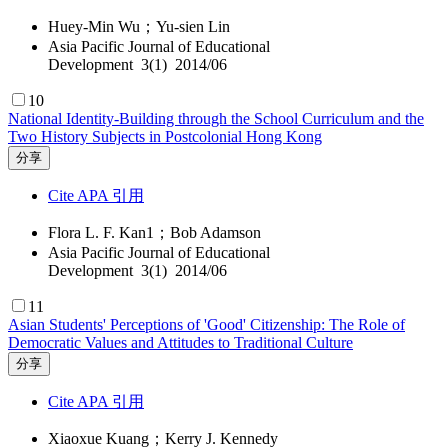
Huey-Min Wu；Yu-sien Lin
Asia Pacific Journal of Educational
Development 3(1) 2014/06
10
National Identity-Building through the School Curriculum and the
Two History Subjects in Postcolonial Hong Kong
分享
Cite APA 引用
Flora L. F. Kan1；Bob Adamson
Asia Pacific Journal of Educational
Development 3(1) 2014/06
11
Asian Students' Perceptions of 'Good' Citizenship: The Role of
Democratic Values and Attitudes to Traditional Culture
分享
Cite APA 引用
Xiaoxue Kuang；Kerry J. Kennedy