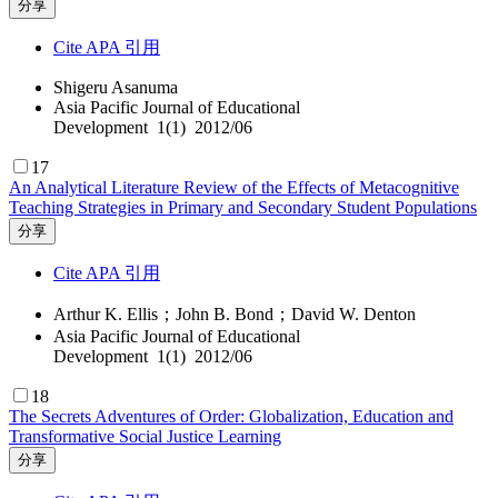
分享
Cite APA 引用
Shigeru Asanuma
Asia Pacific Journal of Educational
Development 1(1) 2012/06
17
An Analytical Literature Review of the Effects of Metacognitive
Teaching Strategies in Primary and Secondary Student Populations
分享
Cite APA 引用
Arthur K. Ellis；John B. Bond；David W. Denton
Asia Pacific Journal of Educational
Development 1(1) 2012/06
18
The Secrets Adventures of Order: Globalization, Education and
Transformative Social Justice Learning
分享