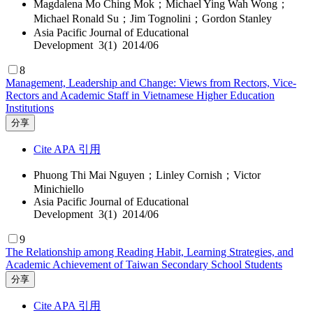
Magdalena Mo Ching Mok；Michael Ying Wah Wong；
Michael Ronald Su；Jim Tognolini；Gordon Stanley
Asia Pacific Journal of Educational
Development 3(1) 2014/06
8
Management, Leadership and Change: Views from Rectors, Vice-
Rectors and Academic Staff in Vietnamese Higher Education
Institutions
分享
Cite APA 引用
Phuong Thi Mai Nguyen；Linley Cornish；Victor
Minichiello
Asia Pacific Journal of Educational
Development 3(1) 2014/06
9
The Relationship among Reading Habit, Learning Strategies, and
Academic Achievement of Taiwan Secondary School Students
分享
Cite APA 引用