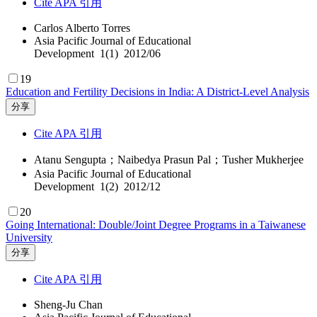
Cite APA 引用
Carlos Alberto Torres
Asia Pacific Journal of Educational
Development 1(1) 2012/06
19
Education and Fertility Decisions in India: A District-Level Analysis
分享
Cite APA 引用
Atanu Sengupta；Naibedya Prasun Pal；Tusher Mukherjee
Asia Pacific Journal of Educational
Development 1(2) 2012/12
20
Going International: Double/Joint Degree Programs in a Taiwanese
University
分享
Cite APA 引用
Sheng-Ju Chan