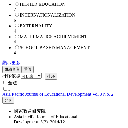
HIGHER EDUCATION
7
INTERNATIONALIZATION
6
EXTERNALITY
4
MATHEMATICS ACHIEVEMENT
4
SCHOOL BASED MANAGEMENT
4
顯示更多
限縮查詢
重設
排序依據
全選
1
Asia Pacific Journal of Educational Development Vol 3 No. 2
分享
國家教育研究院
Asia Pacific Journal of Educational
Development 3(2) 2014/12