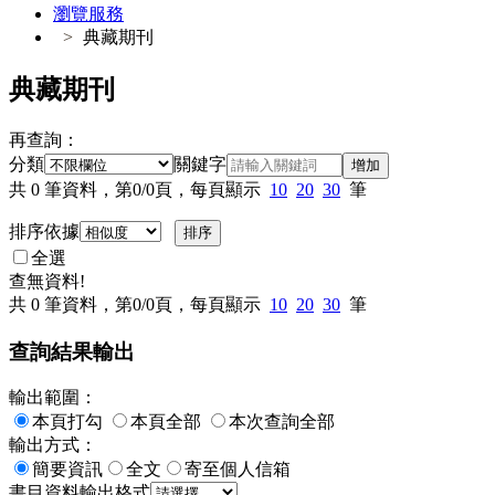
瀏覽服務
典藏期刊
典藏期刊
再查詢：
分類
關鍵字
增加
共
0
筆資料，第
0/0
頁，每頁顯示
10
20
30
筆
排序依據
全選
查無資料!
共
0
筆資料，第
0/0
頁，每頁顯示
10
20
30
筆
查詢結果輸出
輸出範圍：
本頁打勾
本頁全部
本次查詢全部
輸出方式：
簡要資訊
全文
寄至個人信箱
書目資料輸出格式