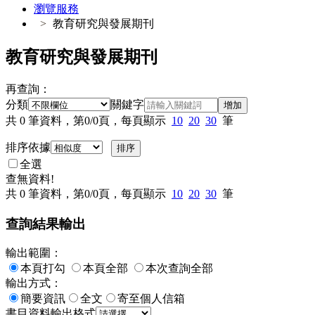
瀏覽服務
教育研究與發展期刊
教育研究與發展期刊
再查詢：
分類
關鍵字
增加
共
0
筆資料，第
0/0
頁，每頁顯示
10
20
30
筆
排序依據
全選
查無資料!
共
0
筆資料，第
0/0
頁，每頁顯示
10
20
30
筆
查詢結果輸出
輸出範圍：
本頁打勾
本頁全部
本次查詢全部
輸出方式：
簡要資訊
全文
寄至個人信箱
書目資料輸出格式