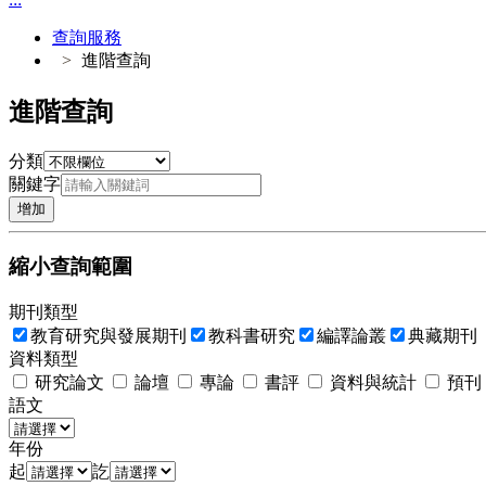
查詢服務
進階查詢
進階查詢
分類
關鍵字
增加
縮小查詢範圍
期刊類型
教育研究與發展期刊
教科書研究
編譯論叢
典藏期刊
資料類型
研究論文
論壇
專論
書評
資料與統計
預刊
語文
年份
起
訖