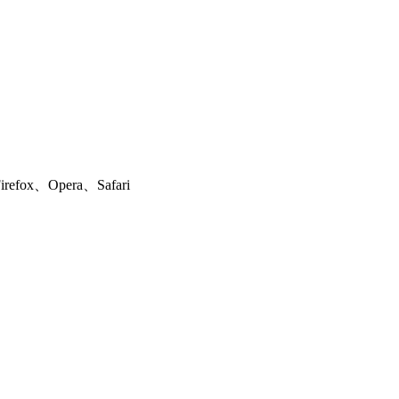
ox、Opera、Safari