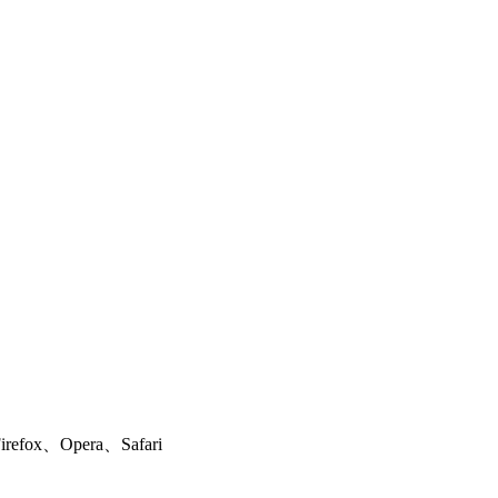
ox、Opera、Safari